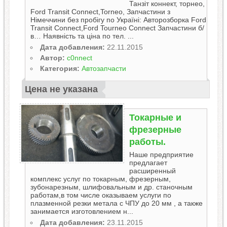
Танзіт коннект, торнео,
Ford Transit Connect,Torneo, Запчастини з
Німеччини без пробігу по Україні: Авторозборка Ford
Transit Connect,Ford Tourneo Connect Запчастини б/
в… Наявність та ціна по тел. ...
Дата добавления:
22.11.2015
Автор:
c0nnect
Категория:
Автозапчасти
Цена не указана
Токapные и
фрезерные
работы.
Наше предприятие
предлагает
расширенный
комплекс услуг по токарным, фрезерным,
зубонарезным, шлифовальным и др. станочным
работам,в том числе оказываем услуги по
плазменной резки метала с ЧПУ до 20 мм , а также
занимается изготовлением н...
Дата добавления:
23.11.2015