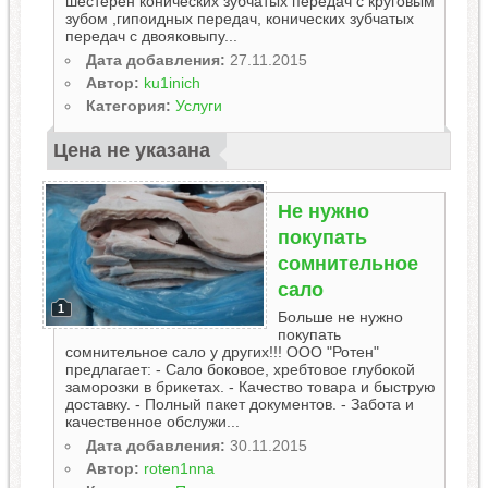
шестерен конических зубчатых передач с круговым
зубом ,гипоидных передач, конических зубчатых
передач с двояковыпу...
Дата добавления:
27.11.2015
Автор:
ku1inich
Категория:
Услуги
Цена не указана
Не нужно
покупать
сомнительное
сало
1
Больше не нужно
покупать
сомнительное сало у других!!! ООО "Ротен"
предлагает: - Сало боковое, хребтовое глубокой
заморозки в брикетах. - Качество товара и быструю
доставку. - Полный пакет документов. - Забота и
качественное обслужи...
Дата добавления:
30.11.2015
Автор:
roten1nna