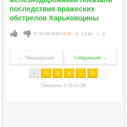
последствия вражеских
обстрелов Харьковщины
-
03.09.2023
14:35
1.51K
0
← Предыдущая
Следующая →
1
2
3
4
...
6
Показаны 1-16 из 86