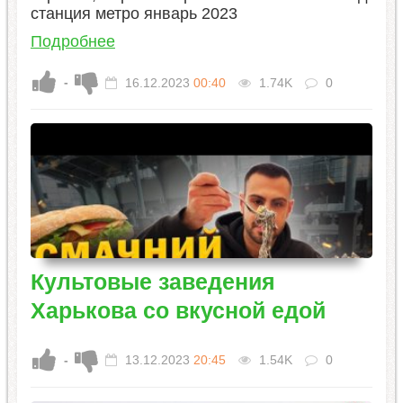
станция метро январь 2023
Подробнее
-
16.12.2023
00:40
1.74K
0
Культовые заведения
Харькова со вкусной едой
-
13.12.2023
20:45
1.54K
0