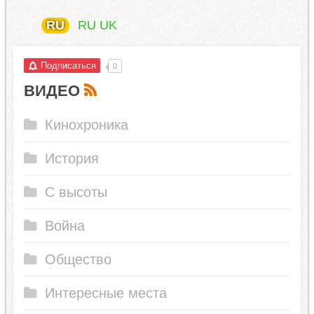
RU
RU
UK
Подписаться
0
ВИДЕО
Кинохроника
История
С высоты
Война
Общество
Интересные места