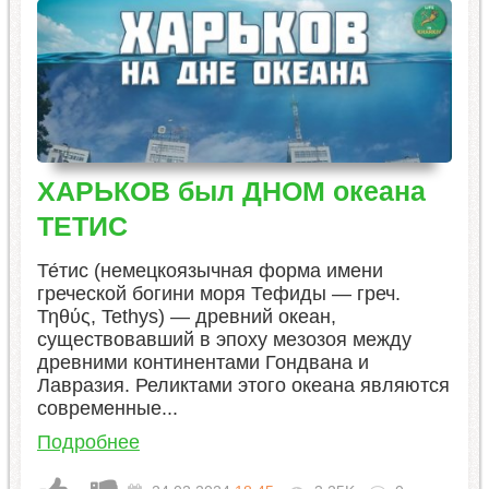
ХАРЬКОВ был ДНОМ океана
ТЕТИС
Те́тис (немецкоязычная форма имени
греческой богини моря Тефиды — греч.
Τηθύς, Tethys) — древний океан,
существовавший в эпоху мезозоя между
древними континентами Гондвана и
Лавразия. Реликтами этого океана являются
современные...
Подробнее