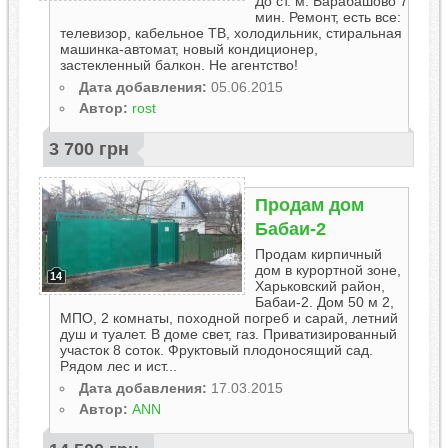
До ст. м. Барабашово 7
мин. Ремонт, есть все:
телевизор, кабельное ТВ, холодильник, стиральная
машинка-автомат, новый кондиционер,
застекленный балкон. Не агентство!
Дата добавления:
05.06.2015
Автор:
rost
3 700 грн
Продам дом
Бабаи-2
Продам кирпичный
дом в курортной зоне,
14
Харьковский район,
Бабаи-2. Дом 50 м 2,
МПО, 2 комнаты, походной погреб и сарай, летний
душ и туалет. В доме свет, газ. Приватизированный
участок 8 соток. Фруктовый плодоносящий сад.
Рядом лес и ист...
Дата добавления:
17.03.2015
Автор:
ANN