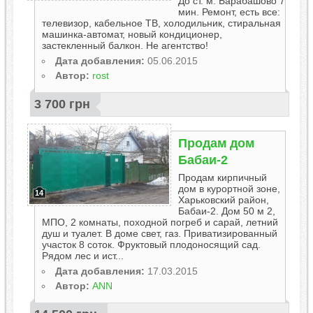
До ст. м. Барабашово 7
мин. Ремонт, есть все:
телевизор, кабельное ТВ, холодильник, стиральная
машинка-автомат, новый кондиционер,
застекленный балкон. Не агентство!
Дата добавления:
05.06.2015
Автор:
rost
3 700 грн
Продам дом
Бабаи-2
Продам кирпичный
дом в курортной зоне,
14
Харьковский район,
Бабаи-2. Дом 50 м 2,
МПО, 2 комнаты, походной погреб и сарай, летний
душ и туалет. В доме свет, газ. Приватизированный
участок 8 соток. Фруктовый плодоносящий сад.
Рядом лес и ист...
Дата добавления:
17.03.2015
Автор:
ANN