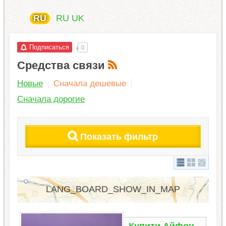
RU
RU
UK
Подписаться
0
Средства связи
Новые
Сначала дешевые
Сначала дорогие
Показать фильтр
LANG_BOARD_SHOW_IN_MAP