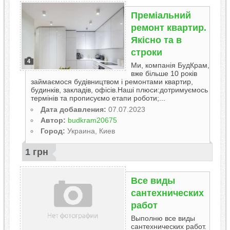
Преміальний
ремонт квартир.
Якісно та в
строки
4
Ми, компанія БудКрам,
вже більше 10 років
займаємося будівництвом і ремонтами квартир,
будинків, закладів, офісів.Наші плюси:дотримуємось
термінів та прописуємо етапи роботи;...
Дата добавления:
07.07.2023
Автор:
budkram20675
Город:
Украина, Киев
1 грн
Все виды
сантехнических
работ
Выполню все виды
сантехнических работ.