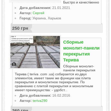
Быстро и качественно
Дата добавления:
21.01.2021
Автор:
Сергей
Город:
Украина, Харьков
250 грн
Cборные
монолит-панели
перекрытия
Терива
1
Cборные монолит-
панели перекрытия
Терива ( teriva .com .ua) собирается из двух
элементов, имеет такие же функции как плита
перекрытия и монолитное перекрытие. По
сравнению с плитой перекрытия и монолитным
имеет преимущества: - удобст...
Дата добавления:
16.02.2016
Автор:
teriva290
260 грн