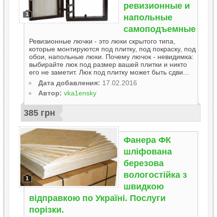
ревизионные и
1
напольные
самоподъемные
Ревизионные лючки - это люки скрытого типа,
которые монтируются под плитку, под покраску, под
обои, напольные люки. Почему лючок - невидимка:
выбирайте люк под размер вашей плитки и никто
его не заметит. Люк под плитку может быть сдви...
Дата добавления:
17.02.2016
Автор:
vka1ensky
385 грн
Фанера ФК
шліфована
березова
вологостійка з
1
швидкою
відправкою по Україні. Послуги
порізки.