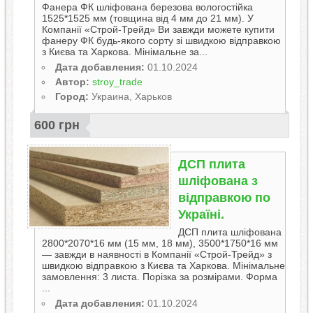
Фанера ФК шліфована березова вологостійка
1525*1525 мм (товщина від 4 мм до 21 мм). У
Компанії «Строй-Трейд» Ви завжди можете купити
фанеру ФК будь-якого сорту зі швидкою відправкою
з Києва та Харкова. Мінімальне за...
Дата добавления:
01.10.2024
Автор:
stroy_trade
Город:
Украина, Харьков
600 грн
ДСП плита
шліфована з
відправкою по
Україні.
ДСП плита шліфована
2800*2070*16 мм (15 мм, 18 мм), 3500*1750*16 мм
— завжди в наявності в Компанії «Строй-Трейд» з
швидкою відправкою з Києва та Харкова. Мінімальне
замовлення: 3 листа. Порізка за розмірами. Форма
...
Дата добавления:
01.10.2024