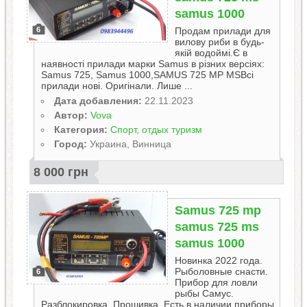
samus 1000
Продам прилади для
6
вилову риби в будь-
якій водоймі.Є в
наявності прилади марки Samus в різних версіях:
Samus 725, Samus 1000,SAMUS 725 MP MSВсі
прилади нові. Оригінали. Лише ...
Дата добавления:
22.11.2023
Автор:
Vova
Категория:
Спорт, отдых туризм
Город:
Украина, Винница
8 000 грн
Samus 725 mp
samus 725 ms
samus 1000
Новинка 2022 года.
Рыболовные снасти.
6
Прибор для ловли
рыбы Самус.
Разблокировка. Прошивка. Есть в наличии приборы