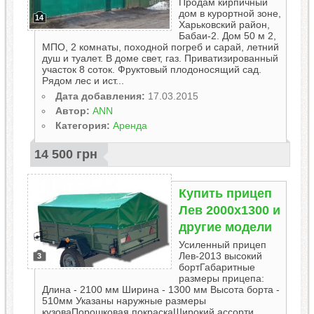
Продам кирпичный
дом в курортной зоне,
14
Харьковский район,
Бабаи-2. Дом 50 м 2,
МПО, 2 комнаты, походной погреб и сарай, летний
душ и туалет. В доме свет, газ. Приватизированный
участок 8 соток. Фруктовый плодоносящий сад.
Рядом лес и ист...
Дата добавления:
17.03.2015
Автор:
ANN
Категория:
Аренда
14 500 грн
Купить прицеп
Лев 2000х1300 и
другие модели
Усиленный прицеп
Лев-2013 высокий
3
бортГабаритные
размеры прицепа:
Длина - 2100 мм Ширина - 1300 мм Высота борта -
510мм Указаны наружные размеры
кузоваПорошковая покраскаШирокий ассорти...