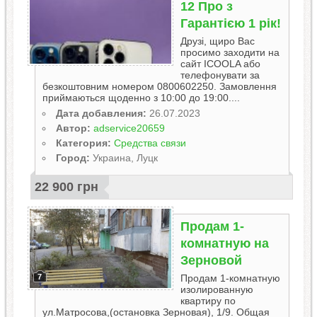
12 Пpo з
Гарантією 1 рік!
Друзі, щиро Вас
просимо заходити на
сайт ICOOLA або
телефонувати за
безкоштовним номером 0800602250. Замовлення
приймаються щоденно з 10:00 до 19:00....
Дата добавления:
26.07.2023
Автор:
adservice20659
Категория:
Средства связи
Город:
Украина, Луцк
22 900 грн
Продам 1-
комнатную на
Зерновой
7
Продам 1-комнатную
изолированную
квартиру по
ул.Матросова,(остановка Зерновая), 1/9. Общая