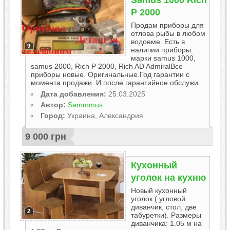
Samus 1000 Rich
P 2000
Продам приборы для
отлова рыбы в любом
водоеме. Есть в
9
наличии приборы
марки samus 1000,
samus 2000, Rich P 2000, Rich AD AdmiralВсе
приборы новые. Оригинальные.Год гарантии с
момента продажи. И после гарантийное обслужи...
Дата добавления:
25.03.2025
Автор:
Sammmus
Город:
Украина, Александрия
9 000 грн
Кухонный
уголок на кухню
Новый кухонный
уголок ( угловой
диванчик, стол, две
2
табуретки). Размеры
диванчика: 1.05 м на