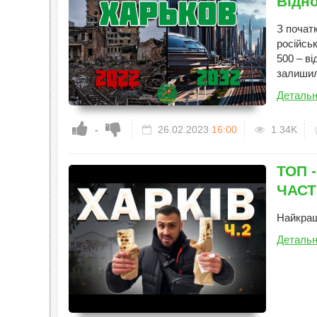
Відн
З почат
російсь
500 – в
залишили
Детальн
-
26.02.2023
16:00
1.34K
ТОП -
ЧАСТ
Найкращ
Детальн