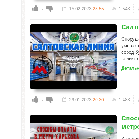
-
15.02.2023
23:55
1.54K
Салті
Спорудж
умовах 
серед б
великою 
Детальн
-
29.01.2023
20:30
1.48K
Спос
метр
За врем