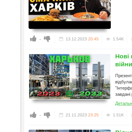
-
13.12.2023
20:45
1.54K
Нові 
війни
Презент
відбула
"Інтерфа
завдані 
Детальн
-
21.11.2023
23:25
1.51K