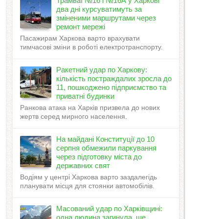
Трамваї №16 і №16А у Харкові
два дні курсуватимуть за
зміненими маршрутами через
ремонт мережі
Пасажирам Харкова варто врахувати
тимчасові зміни в роботі електротранспорту.
Ракетний удар по Харкову:
кількість постраждалих зросла до
11, пошкоджено підприємство та
приватні будинки
Ранкова атака на Харків призвела до нових
жертв серед мирного населення.
На майдані Конституції до 10
серпня обмежили паркування
через підготовку міста до
державних свят
Водіям у центрі Харкова варто заздалегідь
планувати місця для стоянки автомобілів.
Масований удар по Харківщині:
одна людина загинула, ще