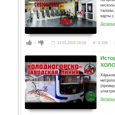
несколь
талоны,
карты с
Детальн
-
11.01.2023
20:10
1.32K
Исто
ХОЛО
Ха́рьков
метропо
(преиму
электрич
Детальн