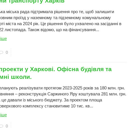
ни транспорту Харків
ька міська рада підтримала рішення про те, щоб залишити
овним проїзд у наземному та підземному комунальному
ті міста на 2024 рік. Це рішення було ухвалено на засіданні в
22 листопада. Також відомо, що на фінансування...
іше
0
проекти у Харкові. Офісна будівля та
мні школи.
ланують реалізувати протягом 2023-2025 років за 180 млн. грн.
івняння – реконструкція Саржиного Яру коштувала 281 млн. грн.
а це давали із міського бюджету. За проектом площа
оверхового комплексу становитиме 10 тис. кв...
іше
0