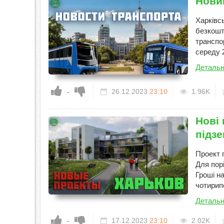
Нови
Харківс
безкошт
транспор
середу 
Детальн
-
26.12.2023
23:10
1.96K
Нові 
підзе
Проект п
Для пор
Гроші н
чотирип
Детальн
-
17.12.2023
23:10
2.02K