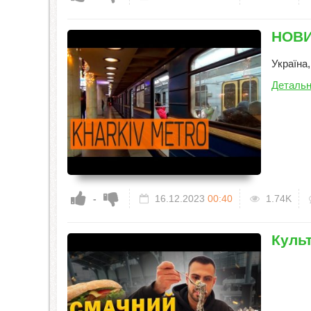
НОВИ
Україна
Детальн
-
16.12.2023
00:40
1.74K
Культ