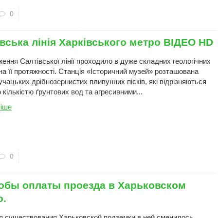
0
вська лінія Харківського метро ВІДЕО HD
ення Салтівської лінії проходило в дуже складних геологічних
на її протяжності. Станція «Історичний музей» розташована
учацьких дрібнозернистих пливунних пісків, які відрізняються
кількістю ґрунтових вод та агресивними...
іше
0
обы оплаты проезда в Харьковском
о.
я существования Харьковской подземки в ней сменилось