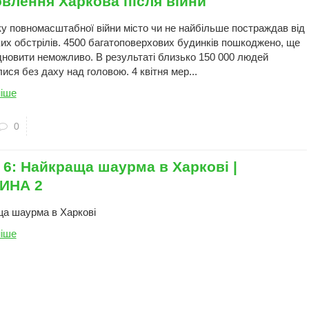
овлення Харкова після війни
ку повномасштабної війни місто чи не найбільше постраждав від
ких обстрілів. 4500 багатоповерхових будинків пошкоджено, ще
ідновити неможливо. В результаті близько 150 000 людей
ся без даху над головою. 4 квітня мер...
іше
0
 6: Найкраща шаурма в Харкові |
ИНА 2
а шаурма в Харкові
іше