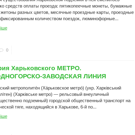
ко средств оплаты проезда: пятикопеечные монеты, бумажные
 жетоны разных цветов, месячные проездные карты, проездные
 фиксированным количеством поездок, люминофорные...
іше
0
рия Харьковского МЕТРО.
ДНОГОРСКО-ЗАВОДСКАЯ ЛИНИЯ
ский метрополите́н (Ха́рьковское метро́) (укр. Харківський
літен) (Харківське метро) — рельсовый внеуличный
щественно подземный) городской общественный транспорт на
еской тяге, находящийся в Харькове, 6-й по...
іше