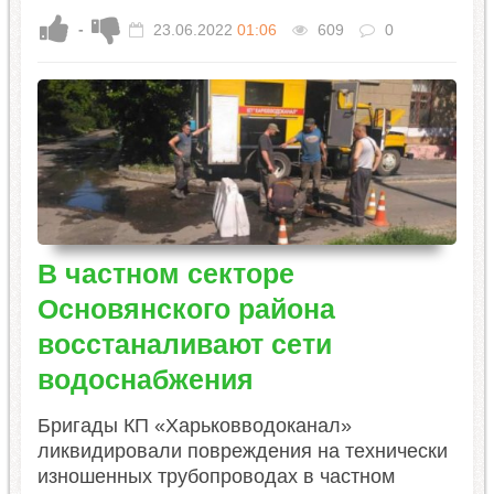
-
23.06.2022
01:06
609
0
В частном секторе
Основянского района
восстаналивают сети
водоснабжения
Бригады КП «Харьковводоканал»
ликвидировали повреждения на технически
изношенных трубопроводах в частном