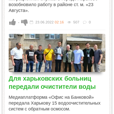
возобновило работу в районе ст. м. «23
Августа».
-
23.06.2022
02:16
507
0
Для харьковских больниц
передали очистители воды
Медиаплатформа «Офис на Банковой»
передала Харькову 15 водоочистительных
систем с обратным осмосом.