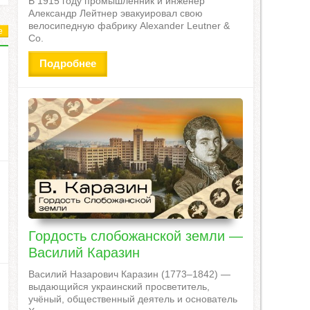
В 1915 году промышленник и инженер
Александр Лейтнер эвакуировал свою
велосипедную фабрику Alexander Leutner &
е
Co.
Подробнее
Гордость слобожанской земли —
Василий Каразин
Василий Назарович Каразин (1773–1842) —
выдающийся украинский просветитель,
учёный, общественный деятель и основатель