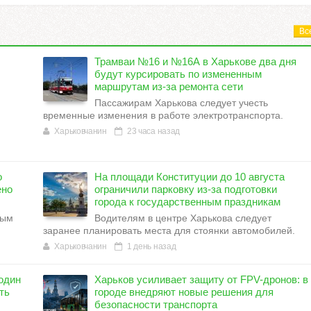
Вс
Трамваи №16 и №16А в Харькове два дня
будут курсировать по измененным
маршрутам из-за ремонта сети
Пассажирам Харькова следует учесть
временные изменения в работе электротранспорта.
Харьковчанин
23 часа назад
о
На площади Конституции до 10 августа
ено
ограничили парковку из-за подготовки
города к государственным праздникам
вым
Водителям в центре Харькова следует
заранее планировать места для стоянки автомобилей.
Харьковчанин
1 день назад
один
Харьков усиливает защиту от FPV-дронов: в
ть
городе внедряют новые решения для
безопасности транспорта