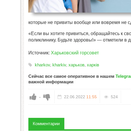
которые не привиты вообще или вовремя не с
«Если вы хотите привиться, обращайтесь к с
поликлинику. Будьте здоровы!» — отметили в 
Источник:
Харьковский горсовет
kharkov
,
kharkiv
,
харьков
,
харків
Сейчас все самое оперативное в нашем
Telegr
важной информации
-
22.06.2022
11:55
524
Комментарии