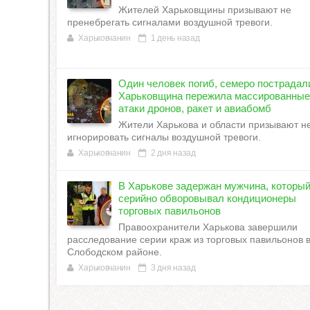
Жителей Харьковщины призывают не
пренебрегать сигналами воздушной тревоги.
Харьковчанин
1 день назад
Один человек погиб, семеро пострадал
Харьковщина пережила массированные
атаки дронов, ракет и авиабомб
Жители Харькова и области призывают н
игнорировать сигналы воздушной тревоги.
Харьковчанин
2 дня назад
В Харькове задержан мужчина, которы
серийно обворовывал кондиционеры
торговых павильонов
Правоохранители Харькова завершили
расследование серии краж из торговых павильонов 
Слободском районе.
Харьковчанин
3 дня назад