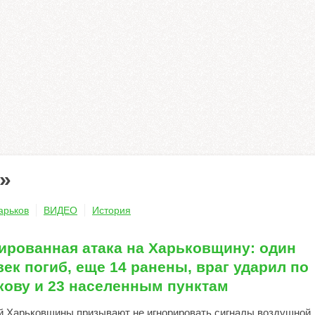
в»
арьков
ВИДЕО
История
ированная атака на Харьковщину: один
ек погиб, еще 14 ранены, враг ударил по
кову и 23 населенным пунктам
 Харьковщины призывают не игнорировать сигналы воздушной