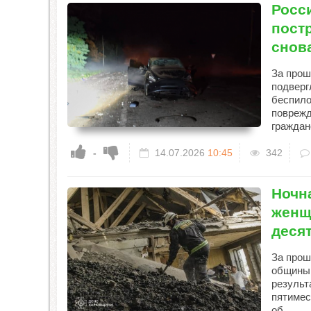
Росс
пост
снов
За прош
подверг
беспило
поврежд
граждан
-
14.07.2026
10:45
342
Ночн
женщ
деся
За прош
общины 
результ
пятимес
об