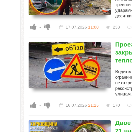
тревоги
ударами
десятки
-
17.07.2026
11:00
233
Прое
закр
тепл
Водител
огранич
не откр
реконст
улицам.
-
16.07.2026
21:25
170
Двое
21 н