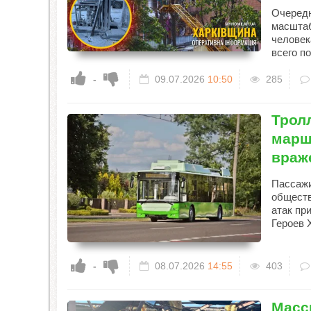
Очередн
масштаб
человек
всего п
-
09.07.2026
10:50
285
Трол
марш
враж
Пассажи
обществ
атак пр
Героев 
-
08.07.2026
14:55
403
Масс