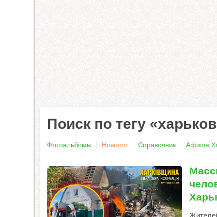
Поиск по тегу «харько
Фотоальбомы
Новости
Справочник
Афиша Х
Масс
челов
Харь
Жителей