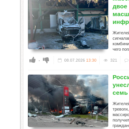
двое
масш
инфр
Жителей
сигнала
комбини
чего по
-
08.07.2026
13:30
321
Росс
унес
семь
Жителей
тревоги
массиро
получил
граждан