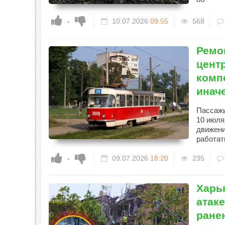
-
10.07.2026
09:55
568
Ремо
цент
комп
инач
Пассажи
10 июля
движени
работат
-
09.07.2026
18:20
235
Харь
атаке
ране