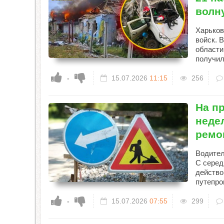
волн
Харьков
войск. 
области
получил
-
15.07.2026
11:15
256
На пр
неде
ремо
Водител
С серед
действо
путепро
-
15.07.2026
07:55
299