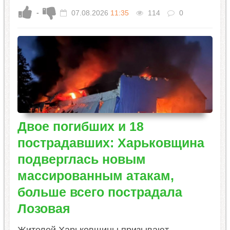
-
07.08.2026
11:35
114
0
Двое погибших и 18
пострадавших: Харьковщина
подверглась новым
массированным атакам,
больше всего пострадала
Лозовая
Жителей Харьковщины призывают