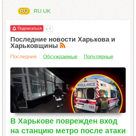
RU
RU
UK
Подписаться
0
Последние новости Харькова и
Харьковщины
Последние
Обсуждаемые
Популярные
В Харькове поврежден вход
на станцию ​​метро после атаки