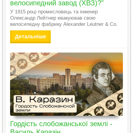
велосипедний завод (ХВЗ)?"
У 1915 році промисловець та інженер
Олександр Лейтнер евакуював свою
велосипедну фабрику Alexander Leutner & Co.
Детальніше
Гордість слобожанської землі -
Василь Каразін