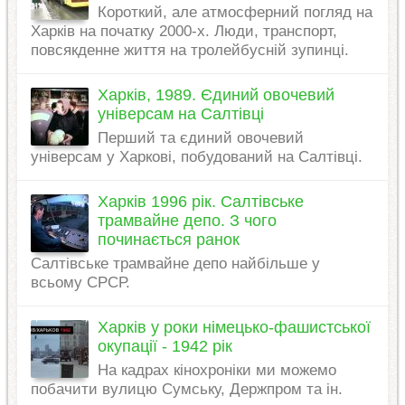
Короткий, але атмосферний погляд на
Харків на початку 2000-х. Люди, транспорт,
повсякденне життя на тролейбусній зупинці.
Харків, 1989. Єдиний овочевий
універсам на Салтівці
Перший та єдиний овочевий
універсам у Харкові, побудований на Салтівці.
Харків 1996 рік. Салтівське
трамвайне депо. З чого
починається ранок
Салтівське трамвайне депо найбільше у
всьому СРСР.
Харків у роки німецько-фашистської
окупації - 1942 рік
На кадрах кінохроніки ми можемо
побачити вулицю Сумську, Держпром та ін.