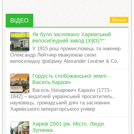
ВІДЕО
Більше
Як було засновано Харківський
велосипедний завод (ХВЗ)?"
У 1915 році промисловець та інженер
Олександр Лейтнер евакуював свою
велосипедну фабрику Alexander Leutner & Co.
Гордість слобожанської землі -
Василь Каразін
Василь Назарович Каразін (1773–
1842) – видатний український просвітитель,
науковець, громадський діяч та засновник
Харківського імператорського універ
Харків 2001 рік. Місто. Люди.
Зупинка.