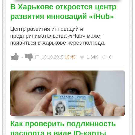
В Харькове откроется центр
развития инноваций «iHub»
​Центр развития инноваций и
предпринимательства «iHub» может
появиться в Харькове через полгода.
-
19.10.2015
15:45
1.34K
0
Как проверить подлинность
паспорта в виде ID-карты