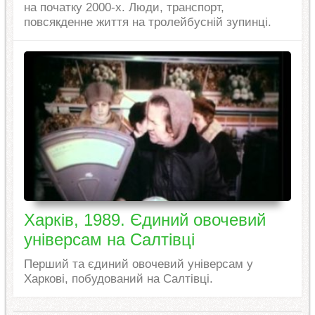
на початку 2000-х. Люди, транспорт,
повсякденне життя на тролейбусній зупинці.
Харків, 1989. Єдиний овочевий
універсам на Салтівці
Перший та єдиний овочевий універсам у
Харкові, побудований на Салтівці.