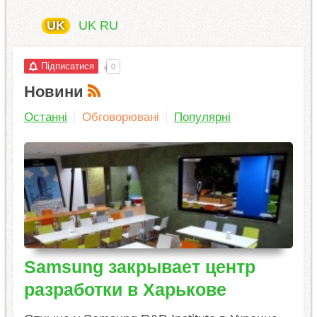
UK
UK
RU
Підписатися
0
Новини
Останні
Обговорювані
Популярні
Samsung закрывает центр
разработки в Харькове