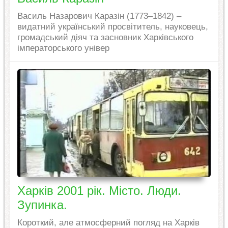
Василь Назарович Каразін (1773–1842) –
видатний український просвітитель, науковець,
громадський діяч та засновник Харківського
імператорського універ
Харків 2001 рік. Місто. Люди.
Зупинка.
Короткий, але атмосферний погляд на Харків