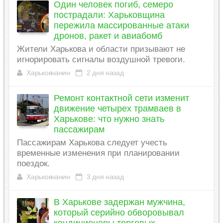
Один человек погиб, семеро
пострадали: Харьковщина
пережила массированные атаки
дронов, ракет и авиабомб
Жители Харькова и области призывают не
игнорировать сигналы воздушной тревоги.
Харьковчанин
2 дня назад
Ремонт контактной сети изменит
движение четырех трамваев в
Харькове: что нужно знать
пассажирам
Пассажирам Харькова следует учесть
временные изменения при планировании
поездок.
Харьковчанин
3 дня назад
В Харькове задержан мужчина,
который серийно обворовывал
кондиционеры торговых