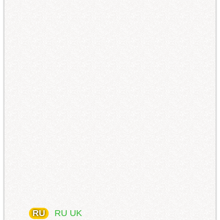
RU
RU
UK