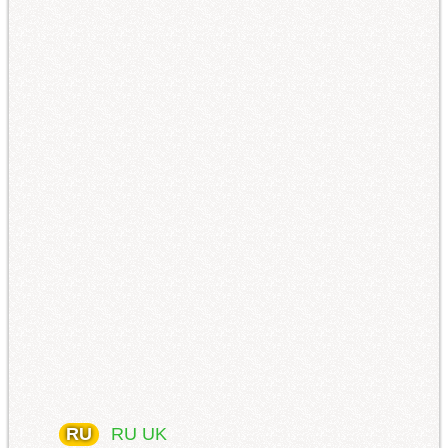
RU
RU
UK