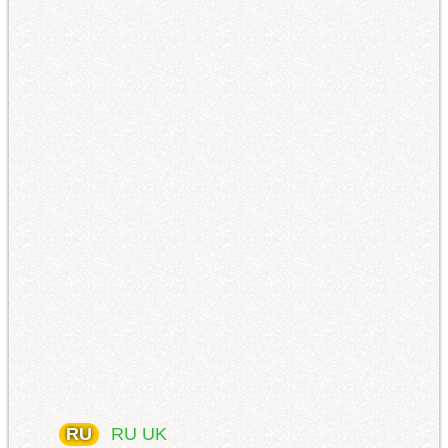
RU
RU
UK