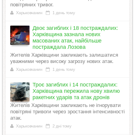
повітряних тривог.
Харьковчанин
1 день тому
Двоє загиблих і 18 постраждалих:
Харківщина зазнала нових
масованих атак, найбільше
постраждала Лозова
Жителів Харківщини закликають залишатися
уважними через високу загрозу нових атак.
Харьковчанин
1 день тому
Троє загиблих і 14 постраждалих:
Харківщина пережила нову хвилю
ракетних ударів та атак дронів
Жителів Харківщини закликають не ігнорувати
повітряні тривоги через зростання інтенсивності
атак.
Харьковчанин
2 дні тому