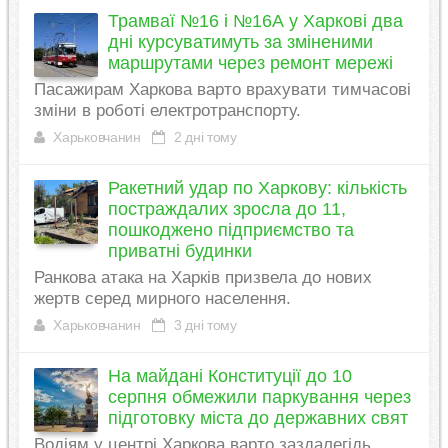
Трамваї №16 і №16А у Харкові два
дні курсуватимуть за зміненими
маршрутами через ремонт мережі
Пасажирам Харкова варто врахувати тимчасові
зміни в роботі електротранспорту.
Харьковчанин
2 дні тому
Ракетний удар по Харкову: кількість
постраждалих зросла до 11,
пошкоджено підприємство та
приватні будинки
Ранкова атака на Харків призвела до нових
жертв серед мирного населення.
Харьковчанин
3 дні тому
На майдані Конституції до 10
серпня обмежили паркування через
підготовку міста до державних свят
Водіям у центрі Харкова варто заздалегідь