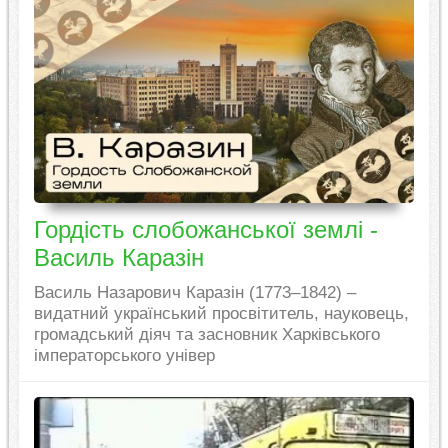
Гордість слобожанської землі -
Василь Каразін
Василь Назарович Каразін (1773–1842) –
видатний український просвітитель, науковець,
громадський діяч та засновник Харківського
імператорського універ