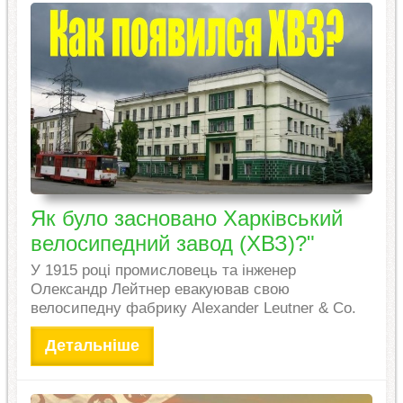
Як було засновано Харківський
велосипедний завод (ХВЗ)?"
У 1915 році промисловець та інженер
Олександр Лейтнер евакуював свою
велосипедну фабрику Alexander Leutner & Co.
Детальніше