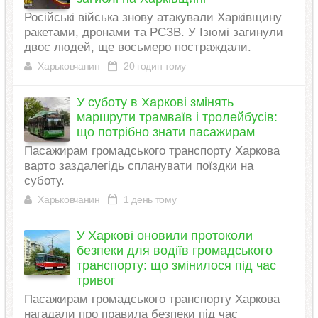
Російські війська знову атакували Харківщину
ракетами, дронами та РСЗВ. У Ізюмі загинули
двоє людей, ще восьмеро постраждали.
Харьковчанин
20 годин тому
У суботу в Харкові змінять
маршрути трамваїв і тролейбусів:
що потрібно знати пасажирам
Пасажирам громадського транспорту Харкова
варто заздалегідь спланувати поїздки на
суботу.
Харьковчанин
1 день тому
У Харкові оновили протоколи
безпеки для водіїв громадського
транспорту: що змінилося під час
тривог
Пасажирам громадського транспорту Харкова
нагадали про правила безпеки під час