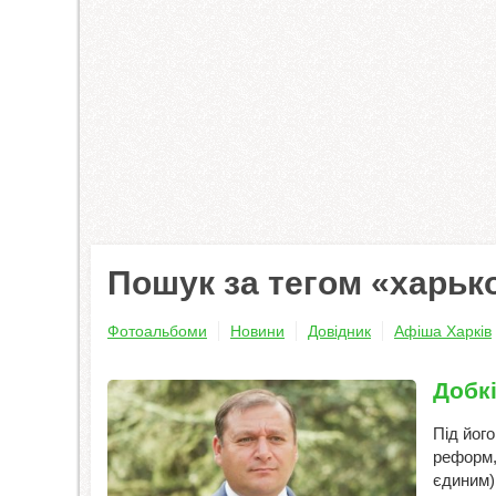
Пошук за тегом «харьк
Фотоальбоми
Новини
Довідник
Афіша Харків
Добк
Під його
реформ,
єдиним)