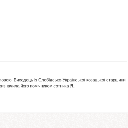
ловою. Виходець із Слобідсько-Української козацької старшини,
ризначила його помічником сотника Я...