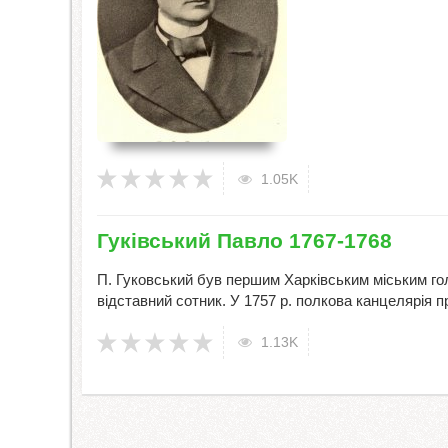
1.05K
Гуківський Павло 1767-1768
П. Гуковський був першим Харківським міським го
відставний сотник. У 1757 р. полкова канцелярія п
1.13K