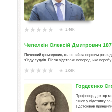
1.46K
Чепелкін Олексій Дмитрович 187
Почесний громадянин, голосний за першим розрядо
з'їзду суддів. Після відставки попередника перебув
1.06K
Гордєєнко Єг
Професор, доктор ме
пішов у відставку за
відстоював принципи 