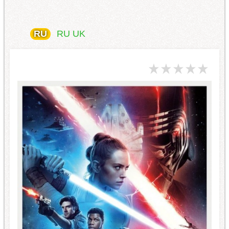
RU
RU
UK