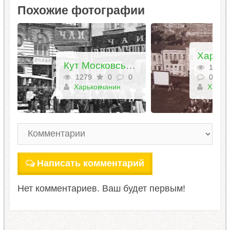
Похожие фотографии
Кут Московської вулиці та Миколаївської площі.
1752
1279
0
0
0
Харьковчанин
Харьков
Написать комментарий
Нет комментариев. Ваш будет первым!