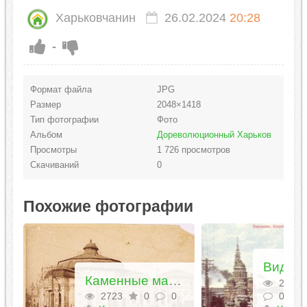
Харьковчанин
26.02.2024
20:28
-
Формат файла
JPG
Размер
2048×1418
Тип фотографии
Фото
Альбом
Дореволюционный Харьков
Просмотры
1 726 просмотров
Скачиваний
0
Похожие фотографии
Каменные магазины и круглый балаган с панорамой «Голгофа»
2960
+1
2723
0
0
0