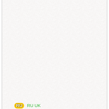
RU
RU
UK