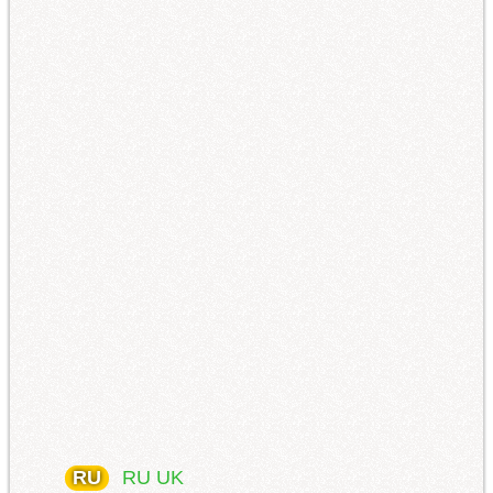
RU
RU
UK