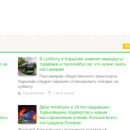
Вс
​
В субботу в Харькове изменят маршруты
е на
трамваев и троллейбусов: что нужно знать
пассажирам
Пассажирам общественного транспорта
Харькова следует заранее спланировать поездки на
субботу.
Харьковчанин
1 день назад
Двое погибших и 18 пострадавших:
Харьковщина подверглась новым
лось
массированным атакам, больше всего
пострадала Лозовая
Жителей Харьковщины призывают оставаться