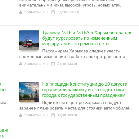
внимательными из-за высокой угрозы новых атак.
Харьковчанин
1 день назад
Трамваи №16 и №16А в Харькове два дня
будут курсировать по измененным
маршрутам из-за ремонта сети
Пассажирам Харькова следует учесть
временные изменения в работе электротранспорта.
Харьковчанин
2 дня назад
о
На площади Конституции до 10 августа
ено
ограничили парковку из-за подготовки
города к государственным праздникам
вым
Водителям в центре Харькова следует
заранее планировать места для стоянки автомобилей.
Харьковчанин
3 дня назад
один
ть