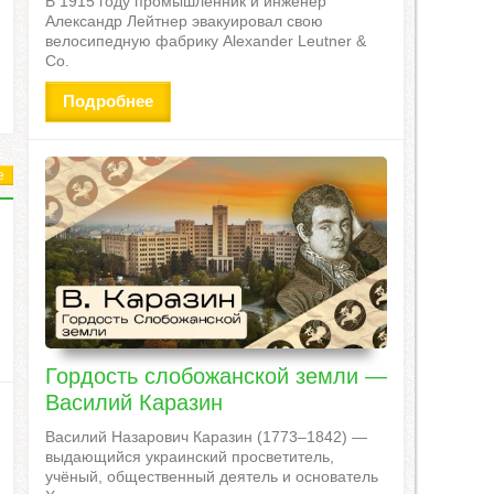
В 1915 году промышленник и инженер
Александр Лейтнер эвакуировал свою
велосипедную фабрику Alexander Leutner &
Co.
Подробнее
е
Гордость слобожанской земли —
Василий Каразин
Василий Назарович Каразин (1773–1842) —
выдающийся украинский просветитель,
учёный, общественный деятель и основатель