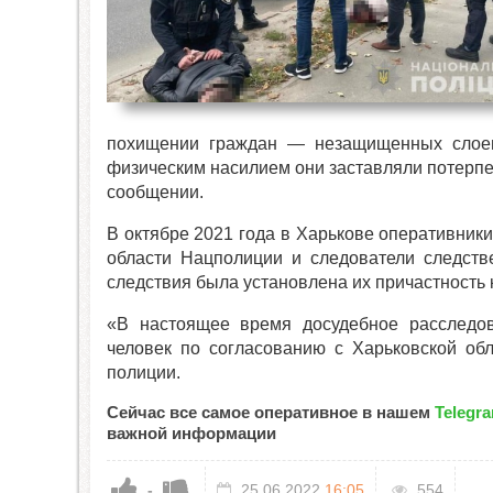
похищении граждан — незащищенных слоев
физическим насилием они заставляли потерп
сообщении.
В октябре 2021 года в Харькове оперативник
области Нацполиции и следователи следств
следствия была установлена их причастность
«В настоящее время досудебное расследов
человек по согласованию с Харьковской об
полиции.
Сейчас все самое оперативное в нашем
Telegr
важной информации
-
25.06.2022
16:05
554