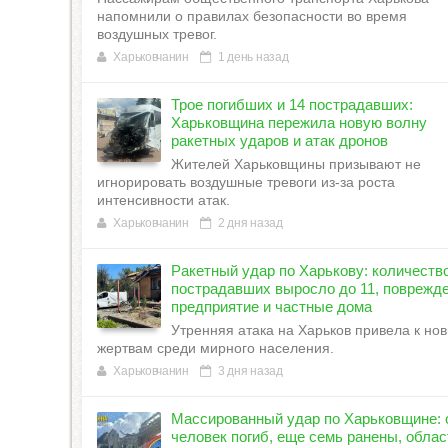
напомнили о правилах безопасности во время
воздушных тревог.
Харьковчанин
1 день назад
Трое погибших и 14 пострадавших:
Харьковщина пережила новую волну
ракетных ударов и атак дронов
Жителей Харьковщины призывают не
игнорировать воздушные тревоги из-за роста
интенсивности атак.
Харьковчанин
2 дня назад
Ракетный удар по Харькову: количеств
пострадавших выросло до 11, поврежд
предприятие и частные дома
Утренняя атака на Харьков привела к но
жертвам среди мирного населения.
Харьковчанин
3 дня назад
Массированный удар по Харьковщине: 
человек погиб, еще семь ранены, облас