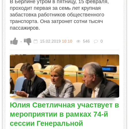
В Берлине утром в пятницу, 15 февраля,
проходит первая за семь лет крупная
забастовка работников общественного
транспорта. Она затронет сотни тысяч
пассажиров.
-
15.02.2019
10:10
546
0
Юлия Светличная участвует в
мероприятии в рамках 74-й
сессии Генеральной