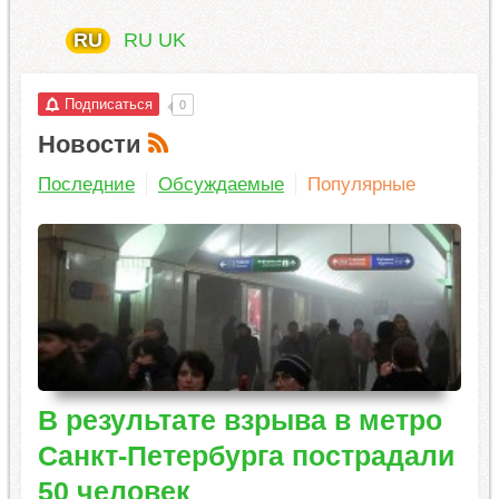
RU
RU
UK
Подписаться
0
Новости
Последние
Обсуждаемые
Популярные
В результате взрыва в метро
Санкт-Петербурга пострадали
50 человек