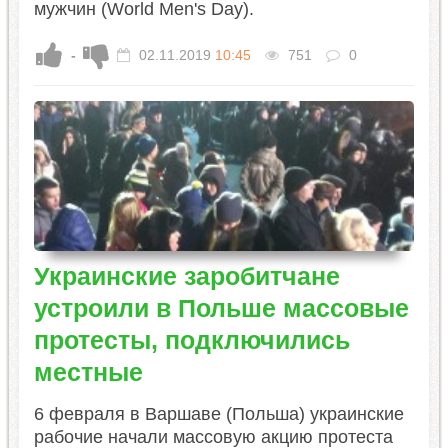
мужчин (World Men's Day).
-
02.11.2019
10:45
751
0
Украинские заробитчане
устроили в Польше массовые
протесты, подключились
местные
6 февраля в Варшаве (Польша) украинские
рабочие начали массовую акцию протеста