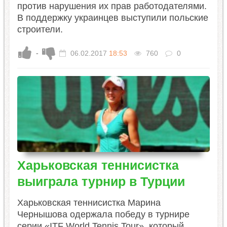
против нарушения их прав работодателями.
В поддержку украинцев выступили польские
строители.
-
06.02.2017
18:53
760
0
Харьковская теннисистка
выиграла турнир в Турции
Харьковская теннисистка Марина
Чернышова одержала победу в турнире
серии «ITF World Tennis Tour», который