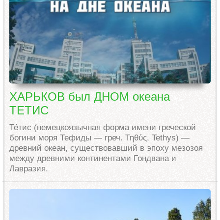
ХАРЬКОВ был ДНОМ океана
ТЕТИС
Те́тис (немецкоязычная форма имени греческой
богини моря Тефиды — греч. Τηθύς, Tethys) —
древний океан, существовавший в эпоху мезозоя
между древними континентами Гондвана и
Лавразия.