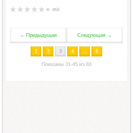
855
← Предыдущая
Следующая →
1
2
3
4
...
6
Показаны 31-45 из 83