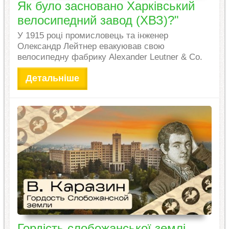
Як було засновано Харківський
велосипедний завод (ХВЗ)?"
У 1915 році промисловець та інженер
Олександр Лейтнер евакуював свою
велосипедну фабрику Alexander Leutner & Co.
Детальніше
Гордість слобожанської землі -