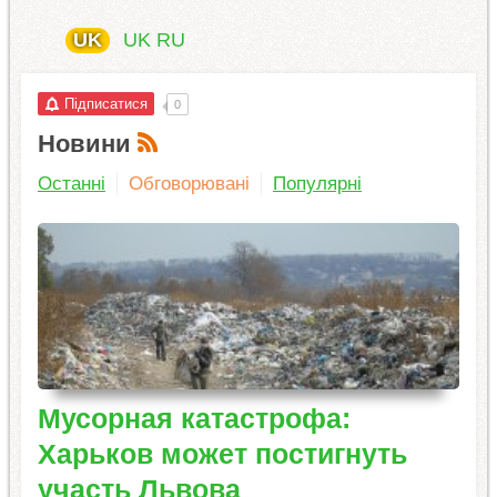
UK
UK
RU
Підписатися
0
Новини
Останні
Обговорювані
Популярні
Мусорная катастрофа:
Харьков может постигнуть
участь Львова