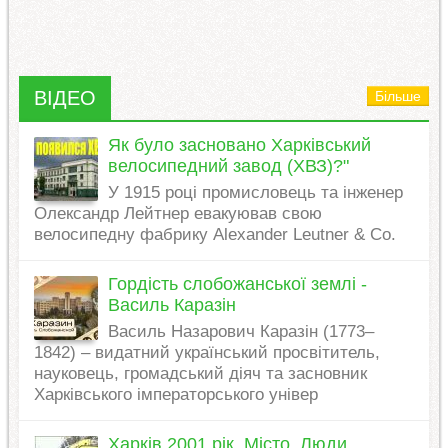
ВІДЕО
Більше
Як було засновано Харківський
велосипедний завод (ХВЗ)?"
У 1915 році промисловець та інженер
Олександр Лейтнер евакуював свою
велосипедну фабрику Alexander Leutner & Co.
Гордість слобожанської землі -
Василь Каразін
Василь Назарович Каразін (1773–
1842) – видатний український просвітитель,
науковець, громадський діяч та засновник
Харківського імператорського універ
Харків 2001 рік. Місто. Люди.