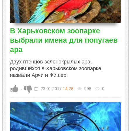
В Харьковском зоопарке
выбрали имена для попугаев
ара
Двух птенцов зеленокрылых ара,
родившихся в Харьковском зоопарке,
назвали Арчи и Фишер.
-
23.01.2017
14:28
998
0