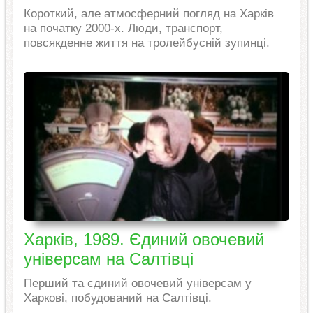
Короткий, але атмосферний погляд на Харків
на початку 2000-х. Люди, транспорт,
повсякденне життя на тролейбусній зупинці.
Харків, 1989. Єдиний овочевий
універсам на Салтівці
Перший та єдиний овочевий універсам у
Харкові, побудований на Салтівці.