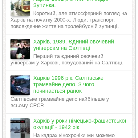
Зупинка.
Короткий, але атмосферний погляд на
Харків на початку 2000-х. Люди, транспорт,
повсякденне життя на тролейбусній зупинці.
Харків, 1989. Єдиний овочевий
універсам на Салтівці
Перший та єдиний овочевий
універсам у Харкові, побудований на Салтівці.
Харків 1996 рік. Салтівське
трамвайне депо. З чого
починається ранок
Салтівське трамвайне депо найбільше у
всьому СРСР.
Харків у роки німецько-фашистської
окупації - 1942 рік
На кадрах кінохроніки ми можемо