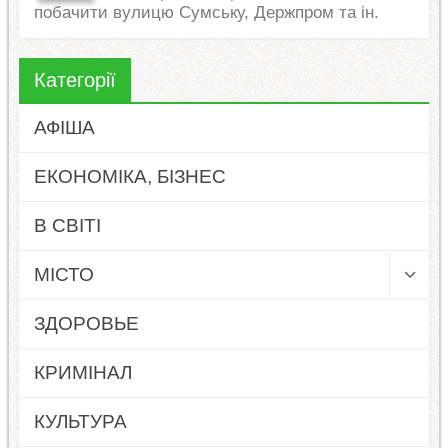
побачити вулицю Сумську, Держпром та ін.
Категорії
АФІША
ЕКОНОМІКА, БІЗНЕС
В СВІТІ
МІСТО
ЗДОРОВЬЕ
КРИМІНАЛ
КУЛЬТУРА