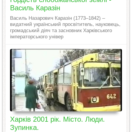
Василь Каразін
Василь Назарович Каразін (1773–1842) –
видатний український просвітитель, науковець,
громадський діяч та засновник Харківського
імператорського універ
Харків 2001 рік. Місто. Люди.
Зупинка.