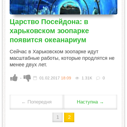
Царство Посейдона: в
харьковском зоопарке
появится океанариум
Сейчас в Харьковском зоопарке идут
масштабные работы, которые продлятся не
менее двух лет.
-
01.02.2017
18:09
1.31K
0
← Попередня
Наступна →
1
2