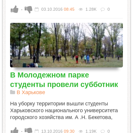
-
03.10.2016
08:45
1.28K
0
В Молодежном парке
студенты провели субботник
В Харькове
На уборку территории вышли студенты
Харьковского национального университета
городского хозяйства им. А .Н. Бекетова,
-
13.10.2016
09:30
1.19K
0