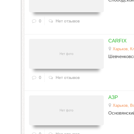
0
Нет отзывов
CARFIX
Харьков, К
Шевченковс
0
Нет отзывов
АЗР
Харьков, В
Основянски