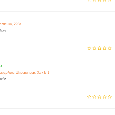
евченко, 226а
йон
о
вардейцев-Широнинцев, 3а к Б-1
 ж/м