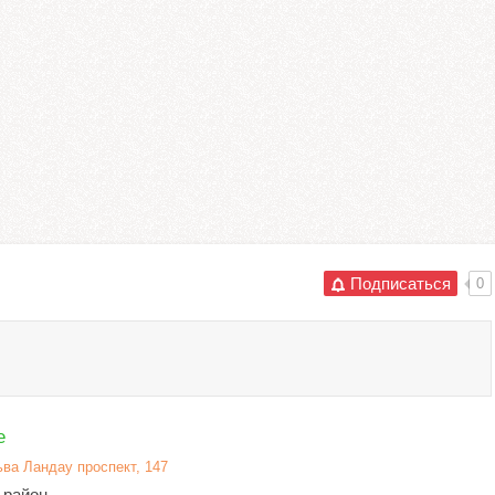
Подписаться
0
e
ьва Ландау проспект, 147
 район