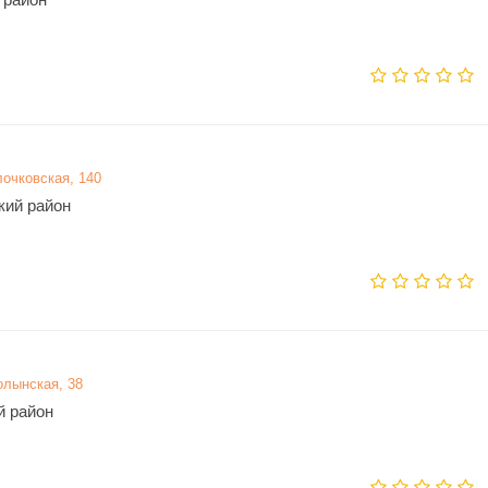
лочковская, 140
кий район
олынская, 38
й район