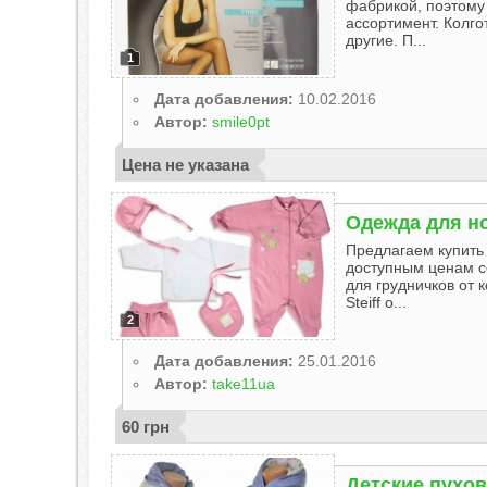
фабрикой, поэтому
ассортимент. Колгот
другие. П...
1
Дата добавления:
10.02.2016
Автор:
smile0pt
Цена не указана
Одежда для н
Предлагаем купить
доступным ценам с
для грудничков от 
Steiff о...
2
Дата добавления:
25.01.2016
Автор:
take11ua
60 грн
Детские пухов