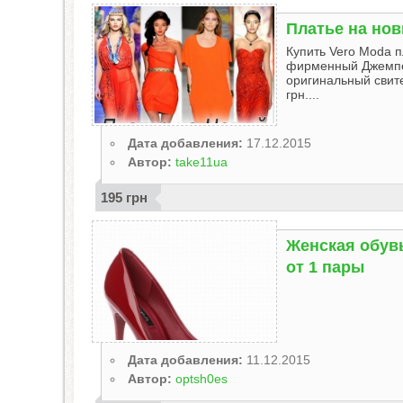
Платье на нов
Купить Vero Moda п
фирменный Джемпер 
оригинальный свитер
грн....
Дата добавления:
17.12.2015
Автор:
take11ua
195 грн
Женская обув
от 1 пары
Дата добавления:
11.12.2015
Автор:
optsh0es