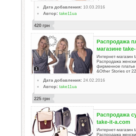
Дата добавления:
10.03.2016
Автор:
take11ua
420 грн
Распродажа п
магазине take-
Интернет-магазин t
Распродажа женски
фирменное платье 
1
&Other Stories от 22
Дата добавления:
24.02.2016
Автор:
take11ua
225 грн
Распродажа су
take-it-a.com
Интернет-магазин t
Распродажа женских