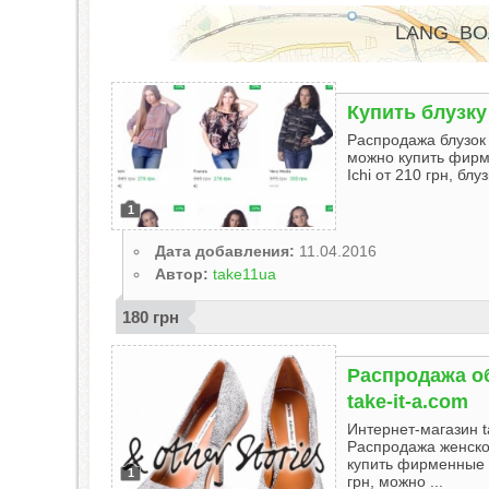
LANG_BO
Купить блузку 
Распродажа блузок е
можно купить фирме
Ichi от 210 грн, бл
1
Дата добавления:
11.04.2016
Автор:
take11ua
180 грн
Распродажа об
take-it-a.com
Интернет-магазин t
Распродажа женской
купить фирменные т
1
грн, можно ...