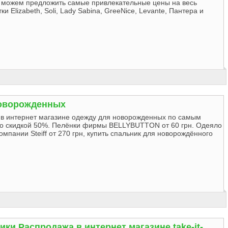
 можем предложить самые привлекательные цены на весь
ки Elizabeth, Soli, Lady Sabina, GreeNice, Levante, Пантера и
оворожденных
 в интернет магазине одежду для новорожденных по самым
о скидкой 50%. Пелёнки фирмы BELLYBUTTON от 60 грн. Одеяло
компании Steiff от 270 грн, купить спальник для новорождённого
ики Распродажа в интернет магазине take-it-