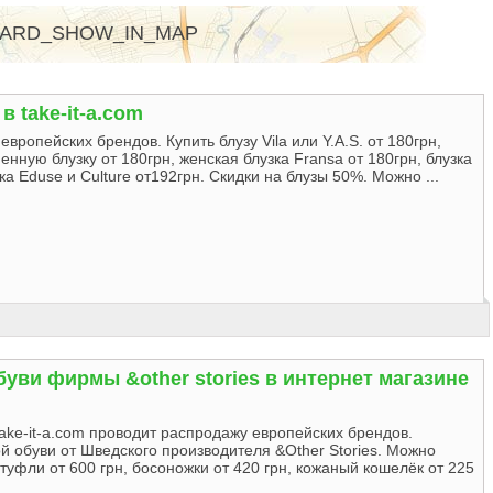
ARD_SHOW_IN_MAP
в take-it-a.com
вропейских брендов. Купить блузу Vila или Y.A.S. от 180грн,
нную блузку от 180грн, женская блузка Fransa от 180грн, блузка
узка Eduse и Culture от192грн. Скидки на блузы 50%. Можно ...
уви фирмы &other stories в интернет магазине
ake-it-a.com проводит распродажу европейских брендов.
 обуви от Шведского производителя &Other Stories. Можно
уфли от 600 грн, босоножки от 420 грн, кожаный кошелёк от 225