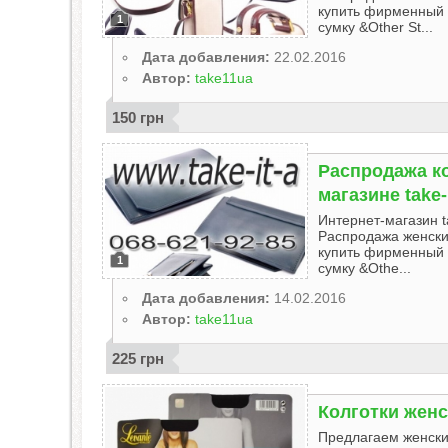
купить фирменный 
1
сумку &Other St...
Дата добавления:
22.02.2016
Автор:
take11ua
150 грн
Распродажа ко
магазине take-
Интернет-магазин t
Распродажа женских
купить фирменный 
1
сумку &Othe...
Дата добавления:
14.02.2016
Автор:
take11ua
225 грн
Колготки жен
Предлагаем женски