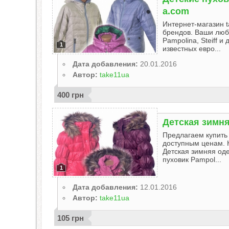
a.com
Интернет-магазин t
брендов. Ваши люб
Pampolina, Steiff 
1
известных евро...
Дата добавления:
20.01.2016
Автор:
take11ua
400 грн
Детская зимн
Предлагаем купить
доступным ценам. 
Детская зимняя оде
пуховик Pampol...
1
Дата добавления:
12.01.2016
Автор:
take11ua
105 грн