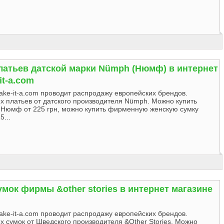
латьев датской марки Nümph (Нюмф) в интернет
it-a.com
ake-it-a.com проводит распродажу европейских брендов.
х платьев от датского производителя Nümph. Можно купить
Нюмф от 225 грн, можно купить фирменную женскую сумку
5...
мок фирмы &other stories в интернет магазине
ake-it-a.com проводит распродажу европейских брендов.
 сумок от Шведского производителя &Other Stories. Можно