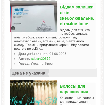
Віддам залишки
ліків,
знеболювальне,
вітаміни,інше
1
Віддам для тих, хто
потребує, залишки
ліків: знеболювальні сильні, гормони, від
онкозахворювань, вітаміни, інше, з аптечного
складу. Терміни придатності хороші. Відправимо
поштою по всій к...
Дата добавления:
04.06.2023
Автор:
adserv20672
Город:
Украина, Киев
Цена не указана
Волосы для
наращивания
Качественные волосы
для наращивания.