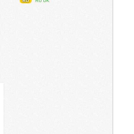
RU
RU
UK