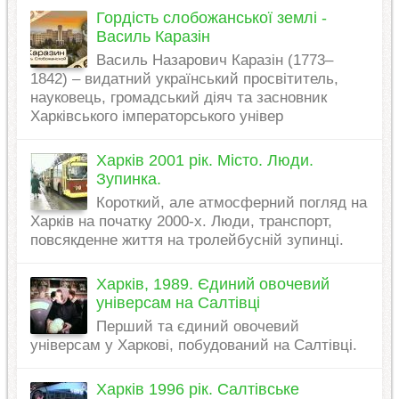
Гордість слобожанської землі -
Василь Каразін
Василь Назарович Каразін (1773–
1842) – видатний український просвітитель,
науковець, громадський діяч та засновник
Харківського імператорського універ
Харків 2001 рік. Місто. Люди.
Зупинка.
Короткий, але атмосферний погляд на
Харків на початку 2000-х. Люди, транспорт,
повсякденне життя на тролейбусній зупинці.
Харків, 1989. Єдиний овочевий
універсам на Салтівці
Перший та єдиний овочевий
універсам у Харкові, побудований на Салтівці.
Харків 1996 рік. Салтівське