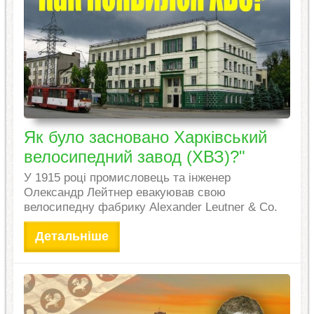
Як було засновано Харківський
велосипедний завод (ХВЗ)?"
У 1915 році промисловець та інженер
Олександр Лейтнер евакуював свою
велосипедну фабрику Alexander Leutner & Co.
Детальніше