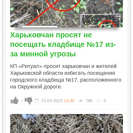
Харьковчан просят не
посещать кладбище №17 из-
за минной угрозы
КП «Ритуал» просит харьковчан и жителей
Харьковской области избегать посещения
городского кладбища №17, расположенного
на Окружной дороге.
-
23.03.2023
13:40
786
0