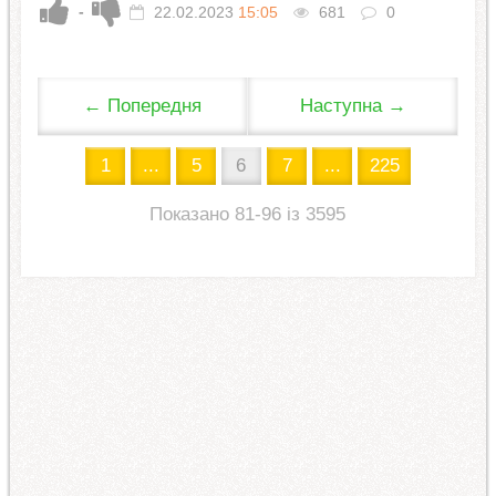
-
22.02.2023
15:05
681
0
← Попередня
Наступна →
1
...
5
6
7
...
225
Показано 81-96 із 3595