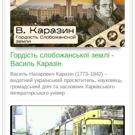
Гордість слобожанської землі -
Василь Каразін
Василь Назарович Каразін (1773–1842) –
видатний український просвітитель, науковець,
громадський діяч та засновник Харківського
імператорського універ