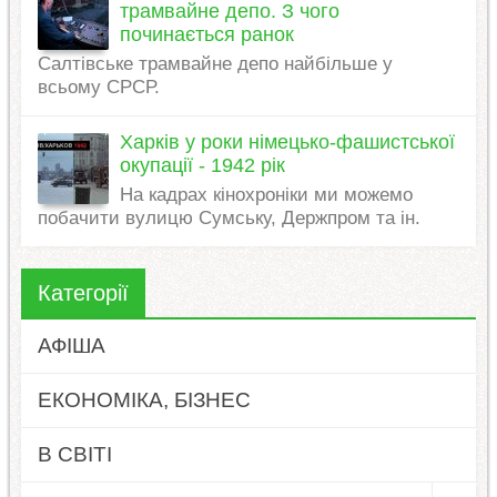
трамвайне депо. З чого
починається ранок
Салтівське трамвайне депо найбільше у
всьому СРСР.
Харків у роки німецько-фашистської
окупації - 1942 рік
На кадрах кінохроніки ми можемо
побачити вулицю Сумську, Держпром та ін.
Категорії
АФІША
ЕКОНОМІКА, БІЗНЕС
В СВІТІ