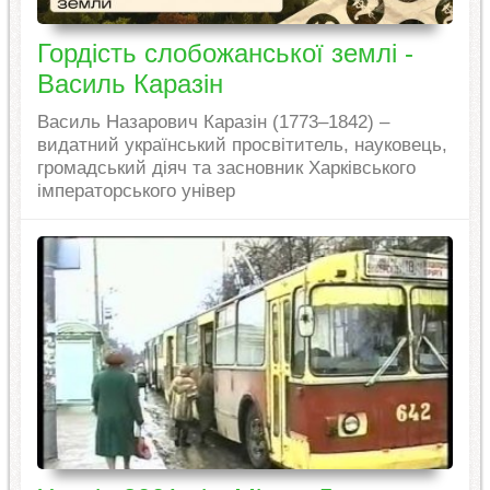
Гордість слобожанської землі -
Василь Каразін
Василь Назарович Каразін (1773–1842) –
видатний український просвітитель, науковець,
громадський діяч та засновник Харківського
імператорського універ