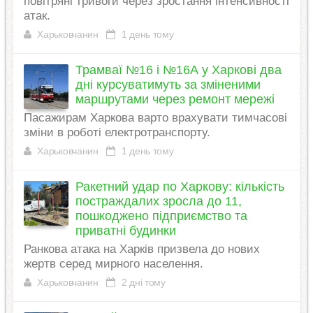
повітряні тривоги через зростання інтенсивності
атак.
Харьковчанин
1 день тому
Трамваї №16 і №16А у Харкові два
дні курсуватимуть за зміненими
маршрутами через ремонт мережі
Пасажирам Харкова варто врахувати тимчасові
зміни в роботі електротранспорту.
Харьковчанин
1 день тому
Ракетний удар по Харкову: кількість
постраждалих зросла до 11,
пошкоджено підприємство та
приватні будинки
Ранкова атака на Харків призвела до нових
жертв серед мирного населення.
Харьковчанин
2 дні тому