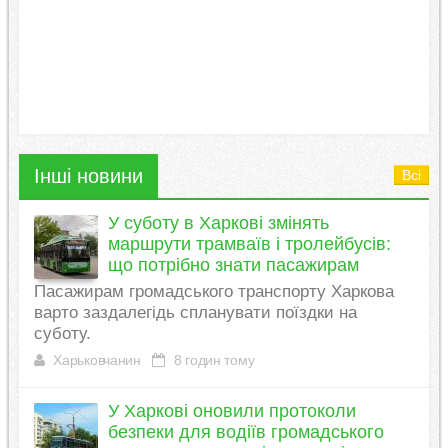
Інші новини
Всі
У суботу в Харкові змінять
маршрути трамваїв і тролейбусів:
що потрібно знати пасажирам
Пасажирам громадського транспорту Харкова
варто заздалегідь спланувати поїздки на
суботу.
Харьковчанин
8 годин тому
У Харкові оновили протоколи
безпеки для водіїв громадського