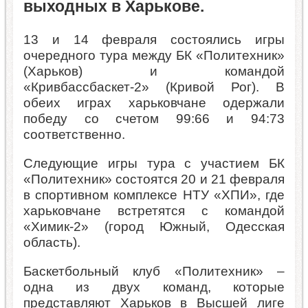
выходных в Харькове.
13 и 14 февраля состоялись игры
очередного тура между БК «Политехник»
(Харьков) и командой
«Кривбассбаскет-2» (Кривой Рог). В
обеих играх харьковчане одержали
победу со счетом 99:66 и 94:73
соответственно.
Следующие игры тура с участием БК
«Политехник» состоятся 20 и 21 февраля
в спортивном комплексе НТУ «ХПИ», где
харьковчане встретятся с командой
«Химик-2» (город Южный, Одесская
область).
Баскетбольный клуб «Политехник» ­­­–
одна из двух команд, которые
представляют Харьков в Высшей лиге