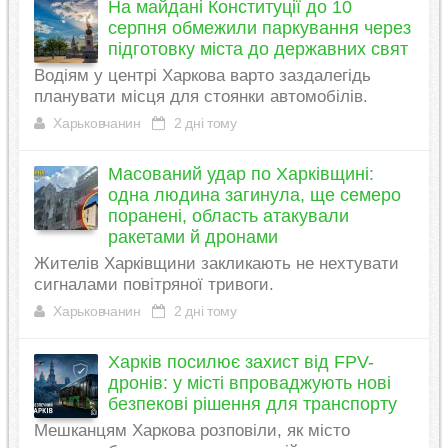
На майдані Конституції до 10
серпня обмежили паркування через
підготовку міста до державних свят
Водіям у центрі Харкова варто заздалегідь
планувати місця для стоянки автомобілів.
Харьковчанин
2 дні тому
Масований удар по Харківщині:
одна людина загинула, ще семеро
поранені, область атакували
ракетами й дронами
Жителів Харківщини закликають не нехтувати
сигналами повітряної тривоги.
Харьковчанин
2 дні тому
Харків посилює захист від FPV-
дронів: у місті впроваджують нові
безпекові рішення для транспорту
Мешканцям Харкова розповіли, як місто