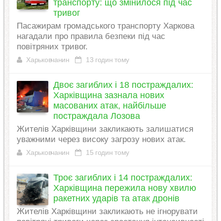
транспорту: що змінилося під час
тривог
Пасажирам громадського транспорту Харкова
нагадали про правила безпеки під час
повітряних тривог.
Харьковчанин
13 годин тому
Двоє загиблих і 18 постраждалих:
Харківщина зазнала нових
масованих атак, найбільше
постраждала Лозова
Жителів Харківщини закликають залишатися
уважними через високу загрозу нових атак.
Харьковчанин
15 годин тому
Троє загиблих і 14 постраждалих:
Харківщина пережила нову хвилю
ракетних ударів та атак дронів
Жителів Харківщини закликають не ігнорувати