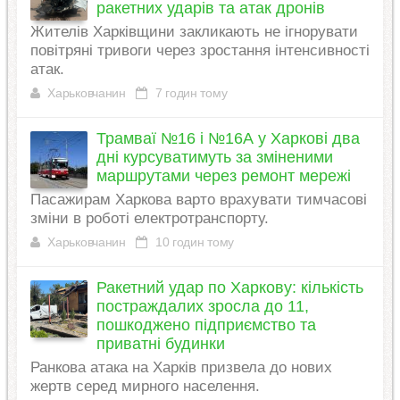
ракетних ударів та атак дронів
Жителів Харківщини закликають не ігнорувати
повітряні тривоги через зростання інтенсивності
атак.
Харьковчанин
7 годин тому
Трамваї №16 і №16А у Харкові два
дні курсуватимуть за зміненими
маршрутами через ремонт мережі
Пасажирам Харкова варто врахувати тимчасові
зміни в роботі електротранспорту.
Харьковчанин
10 годин тому
Ракетний удар по Харкову: кількість
постраждалих зросла до 11,
пошкоджено підприємство та
приватні будинки
Ранкова атака на Харків призвела до нових
жертв серед мирного населення.