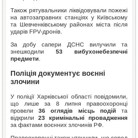
Також рятувальники ліквідовували пожежі
на автозаправних станціях у Київському
та Шевченківському районах міста після
ударів FPV-дронів.
За добу сапери ДСНС вилучили та
знешкодили
53 вибухонебезпечні
предмети
.
Поліція документує воєнні
злочини
У поліції Харківської області повідомили,
що лише за 8 липня правоохоронці
провели
36 оглядів місць подій
та
відкрили
23 кримінальні провадження
за фактами воєнних злочинів РФ.
Правоохоронці також уточнили, що серед