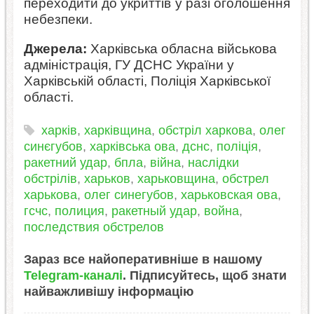
переходити до укриттів у разі оголошення
небезпеки.
Джерела:
Харківська обласна військова
адміністрація, ГУ ДСНС України у
Харківській області, Поліція Харківської
області.
харків
,
харківщина
,
обстріл харкова
,
олег
синєгубов
,
харківська ова
,
дснс
,
поліція
,
ракетний удар
,
бпла
,
війна
,
наслідки
обстрілів
,
харьков
,
харьковщина
,
обстрел
харькова
,
олег синегубов
,
харьковская ова
,
гсчс
,
полиция
,
ракетный удар
,
война
,
последствия обстрелов
Зараз все найоперативніше в нашому
Telegram-каналі
. Підписуйтесь, щоб знати
найважливішу інформацію