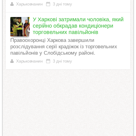
Харьковчанин
3 дні тому
У Харкові затримали чоловіка, який
серійно обкрадав кондиціонери
торговельних павільйонів
Правоохоронці Харкова завершили
розслідування серії крадіжок із торговельних
павільйонів у Слобідському районі.
Харьковчанин
3 дні тому