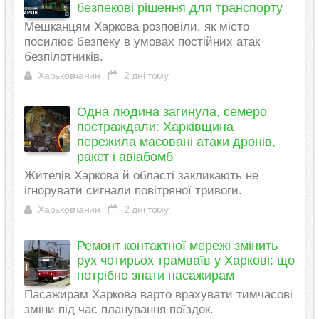
безпекові рішення для транспорту
Мешканцям Харкова розповіли, як місто
посилює безпеку в умовах постійних атак
безпілотників.
Харьковчанин
2 дні тому
Одна людина загинула, семеро
постраждали: Харківщина
пережила масовані атаки дронів,
ракет і авіабомб
Жителів Харкова й області закликають не
ігнорувати сигнали повітряної тривоги.
Харьковчанин
2 дні тому
Ремонт контактної мережі змінить
рух чотирьох трамваїв у Харкові: що
потрібно знати пасажирам
Пасажирам Харкова варто врахувати тимчасові
зміни під час планування поїздок.