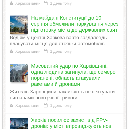
Харьковчанин
1 день тому
На майдані Конституції до 10
серпня обмежили паркування через
підготовку міста до державних свят
Водіям у центрі Харкова варто заздалегідь
планувати місця для стоянки автомобілів.
Харьковчанин
1 день тому
Масований удар по Харківщині:
одна людина загинула, ще семеро
поранені, область атакували
ракетами й дронами
Жителів Харківщини закликають не нехтувати
сигналами повітряної тривоги.
Харьковчанин
1 день тому
Харків посилює захист від FPV-
дронів: у місті впроваджують нові