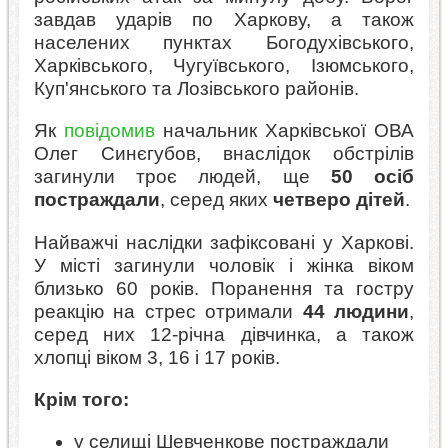
завдав ударів по Харкову, а також
населених пунктах Богодухівського,
Харківського, Чугуївського, Ізюмського,
Куп'янського та Лозівського районів.
Як
повідомив
начальник Харківської ОВА
Олег Синєгубов, внаслідок обстрілів
загинули троє людей, ще
50 осіб
постраждали
, серед яких
четверо дітей
.
Найважчі наслідки зафіксовані у Харкові.
У місті загинули чоловік і жінка віком
близько 60 років. Поранення та гостру
реакцію на стрес отримали
44 людини
,
серед них 12-річна дівчинка, а також
хлопці віком 3, 16 і 17 років.
Крім того:
у селищі Шевченкове постраждали