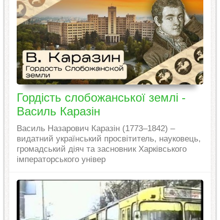
Гордість слобожанської землі -
Василь Каразін
Василь Назарович Каразін (1773–1842) –
видатний український просвітитель, науковець,
громадський діяч та засновник Харківського
імператорського універ