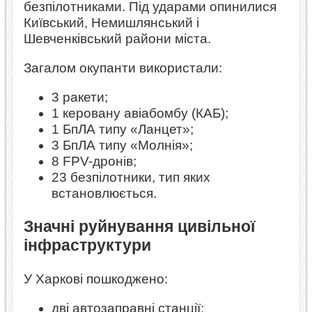
безпілотниками. Під ударами опинилися
Київський, Немишлянський і
Шевченківський райони міста.
Загалом окупанти використали:
3 ракети;
1 керовану авіабомбу (КАБ);
1 БпЛА типу «Ланцет»;
3 БпЛА типу «Молнія»;
8 FPV-дронів;
23 безпілотники, тип яких
встановлюється.
Значні руйнування цивільної
інфраструктури
У Харкові пошкоджено:
дві автозаправні станції;