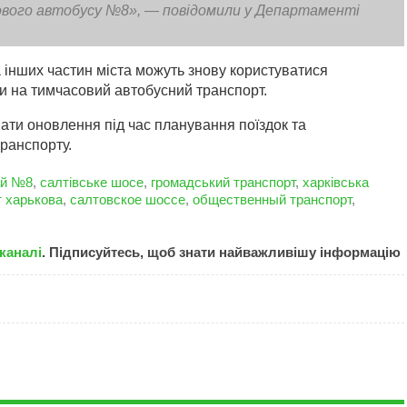
сового автобусу №8», — повідомили у Департаменті
 інших частин міста можуть знову користуватися
и на тимчасовий автобусний транспорт.
ти оновлення під час планування поїздок та
ранспорту.
ай №8
,
салтівське шосе
,
громадський транспорт
,
харківська
т харькова
,
салтовское шоссе
,
общественный транспорт
,
каналі
. Підписуйтесь, щоб знати найважливішу інформацію