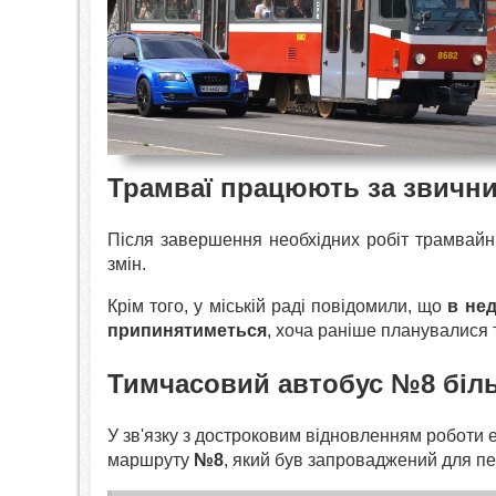
Трамваї працюють за звичн
Після завершення необхідних робіт трамвай
змін.
Крім того, у міській раді повідомили, що
в нед
припинятиметься
, хоча раніше планувалися
Тимчасовий автобус №8 біл
У зв'язку з достроковим відновленням роботи
маршруту
№8
, який був запроваджений для п