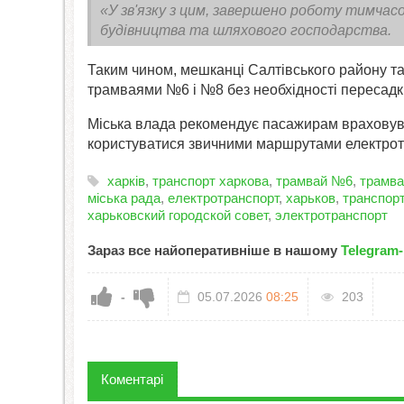
«У зв'язку з цим, завершено роботу тимча
будівництва та шляхового господарства.
Таким чином, мешканці Салтівського району та
трамваями №6 і №8 без необхідності пересадк
Міська влада рекомендує пасажирам враховува
користуватися звичними маршрутами електрот
харків
,
транспорт харкова
,
трамвай №6
,
трамв
міська рада
,
електротранспорт
,
харьков
,
транспор
харьковский городской совет
,
электротранспорт
Зараз все найоперативніше в нашому
Telegram-
-
05.07.2026
08:25
203
Коментарі