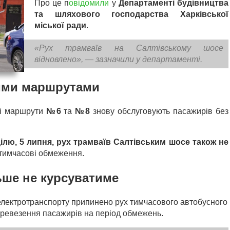
Про це п
овідомили
у
Департаменті будівництва
та шляхового господарства Харківської
міської ради
.
«Рух трамваїв на Салтівському шосе
відновлено», — зазначили у департаменті.
ими маршрутами
ні маршрути
№6
та
№8
знову обслуговують пасажирів без
ілю, 5 липня, рух трамваїв Салтівським шосе також не
 тимчасові обмеження.
ьше не курсуватиме
 електротранспорту припинено рух тимчасового автобусного
еревезення пасажирів на період обмежень.