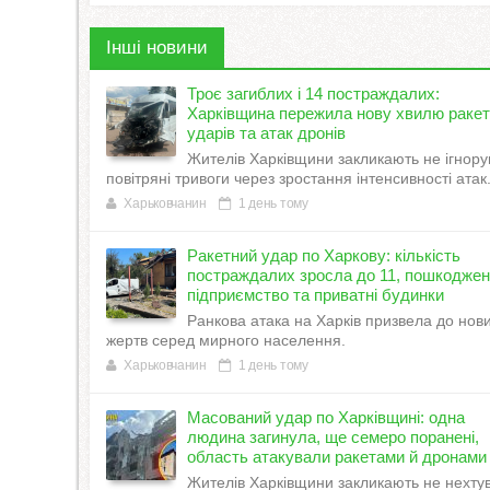
Інші новини
Троє загиблих і 14 постраждалих:
Харківщина пережила нову хвилю раке
ударів та атак дронів
Жителів Харківщини закликають не ігнору
повітряні тривоги через зростання інтенсивності атак
Харьковчанин
1 день тому
Ракетний удар по Харкову: кількість
постраждалих зросла до 11, пошкодже
підприємство та приватні будинки
Ранкова атака на Харків призвела до нов
жертв серед мирного населення.
Харьковчанин
1 день тому
Масований удар по Харківщині: одна
людина загинула, ще семеро поранені,
область атакували ракетами й дронами
Жителів Харківщини закликають не нехту