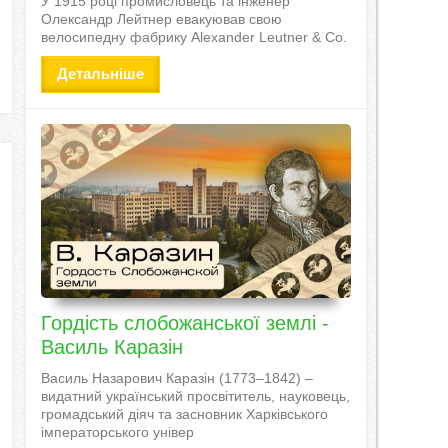
У 1915 році промисловець та інженер
Олександр Лейтнер евакуював свою
велосипедну фабрику Alexander Leutner & Co.
Детальніше
Гордість слобожанської землі -
Василь Каразін
Василь Назарович Каразін (1773–1842) –
видатний український просвітитель, науковець,
громадський діяч та засновник Харківського
імператорського універ