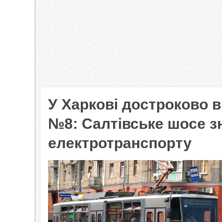
У Харкові достроково в
№8: Салтівське шосе з
електротранспорту