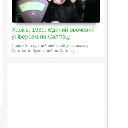
Харків, 1989. Єдиний овочевий
універсам на Салтівці
Перший та єдиний овочевий універсам у
Харкові, побудований на Салтівці.