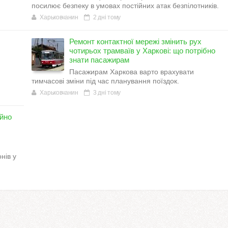
посилює безпеку в умовах постійних атак безпілотників.
Харьковчанин
2 дні тому
Ремонт контактної мережі змінить рух
чотирьох трамваїв у Харкові: що потрібно
знати пасажирам
Пасажирам Харкова варто врахувати
тимчасові зміни під час планування поїздок.
Харьковчанин
3 дні тому
ійно
нів у