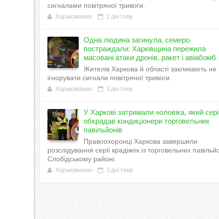
сигналами повітряної тривоги.
Харьковчанин
2 дні тому
Одна людина загинула, семеро
постраждали: Харківщина пережила
масовані атаки дронів, ракет і авіабомб
Жителів Харкова й області закликають не
ігнорувати сигнали повітряної тривоги.
Харьковчанин
3 дні тому
У Харкові затримали чоловіка, який сер
обкрадав кондиціонери торговельних
павільйонів
Правоохоронці Харкова завершили
розслідування серії крадіжок із торговельних павільйо
Слобідському районі.
Харьковчанин
3 дні тому