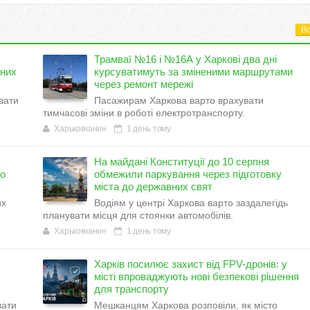
Вс
Трамваї №16 і №16А у Харкові два дні
тних
курсуватимуть за зміненими маршрутами
через ремонт мережі
вати
Пасажирам Харкова варто врахувати
.
тимчасові зміни в роботі електротранспорту.
Харьковчанин
1 день тому
На майдані Конституції до 10 серпня
но
обмежили паркування через підготовку
міста до державних свят
их
Водіям у центрі Харкова варто заздалегідь
планувати місця для стоянки автомобілів.
Харьковчанин
1 день тому
Харків посилює захист від FPV-дронів: у
місті впроваджують нові безпекові рішення
для транспорту
вати
Мешканцям Харкова розповіли, як місто