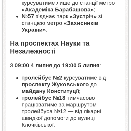
курсуватиме лише до станції метро
«Академіка Барабашова»
;
№57
з'єднає парк
«Зустріч»
зі
станцією метро
«Захисників
України»
.
На проспектах Науки та
Незалежності
З
09:00 4 липня до 19:00 5 липня
:
тролейбус №2
курсуватиме від
проспекту Жуковського
до
майдану Конституції
;
тролейбус №18
тимчасово
працюватиме за маршрутом
тролейбуса №12 — від лікарні
швидкої допомоги до вулиці
Клочківської.