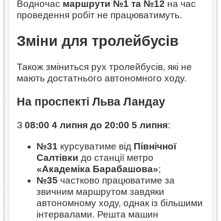
Водночас
маршрути №1 та №12
на час
проведення робіт не працюватимуть.
Зміни для тролейбусів
Також зміниться рух тролейбусів, які не
мають достатнього автономного ходу.
На проспекті Льва Ландау
З
08:00 4 липня до 20:00 5 липня
:
№31
курсуватиме від
Північної
Салтівки
до станції метро
«Академіка Барабашова»
;
№35
частково працюватиме за
звичним маршрутом завдяки
автономному ходу, однак із більшими
інтервалами. Решта машин