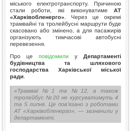
міського електротранспорту. Причиною
стали роботи, які виконуватиме
АТ
«Харківобленерго»
. Через це окремі
трамвайні та тролейбусні маршрути буде
скасовано або змінено, а для пасажирів
організують тимчасові автобусні
перевезення.
Про це
повідомили
у
Департаменті
будівництва та шляхового
господарства Харківської міської
ради
.
«Трамваї №1 та №12, а також
тролейбус №20 не курсуватимуть 4
та 5 липня. Це пов’язано з роботами
АТ «Харківобленерго», — зазначили у
департаменті.