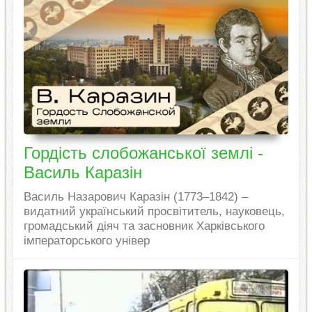
Гордість слобожанської землі -
Василь Каразін
Василь Назарович Каразін (1773–1842) –
видатний український просвітитель, науковець,
громадський діяч та засновник Харківського
імператорського універ