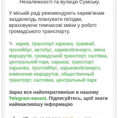
Незалежності та вулицю Сумську.
У міській раді рекомендують харків'янам
заздалегідь планувати поїздки,
враховуючи тимчасові зміни у роботі
громадського транспорту.
харків
,
транспорт харкова
,
трамвай
,
тролейбус
,
автобус
,
харківобленерго
,
зміна
маршрутів
,
громадський транспорт
,
салтівка
,
центральний парк
,
харьков
,
транспорт
харькова
,
троллейбус
,
харьковоблэнерго
,
изменение маршрутов
,
общественный
транспорт
,
салтовка
,
центральный парк
Зараз все найоперативніше в нашому
Telegram-каналі
. Підписуйтесь, щоб знати
найважливішу інформацію