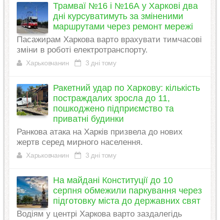
Трамваї №16 і №16А у Харкові два
дні курсуватимуть за зміненими
маршрутами через ремонт мережі
Пасажирам Харкова варто врахувати тимчасові
зміни в роботі електротранспорту.
Харьковчанин
3 дні тому
Ракетний удар по Харкову: кількість
постраждалих зросла до 11,
пошкоджено підприємство та
приватні будинки
Ранкова атака на Харків призвела до нових
жертв серед мирного населення.
Харьковчанин
3 дні тому
На майдані Конституції до 10
серпня обмежили паркування через
підготовку міста до державних свят
Водіям у центрі Харкова варто заздалегідь