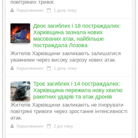
повітряних тривог.
Харьковчанин
1 день тому
Двоє загиблих і 18 постраждалих:
Харківщина зазнала нових
масованих атак, найбільше
постраждала Лозова
Жителів Харківщини закликають залишатися
уважними через високу загрозу нових атак.
Харьковчанин
1 день тому
Троє загиблих і 14 постраждалих:
Харківщина пережила нову хвилю
ракетних ударів та атак дронів
Жителів Харківщини закликають не ігнорувати
повітряні тривоги через зростання інтенсивності
атак.
Харьковчанин
2 дні тому