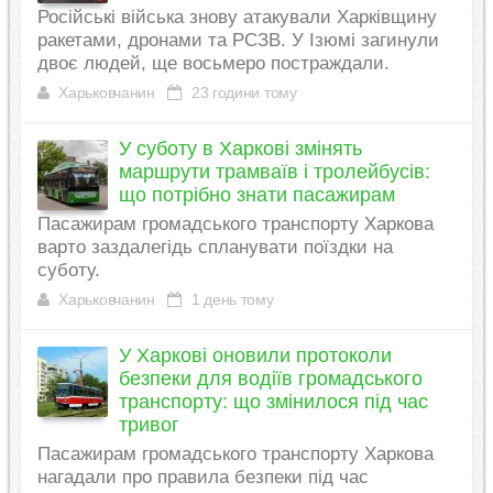
Російські війська знову атакували Харківщину
ракетами, дронами та РСЗВ. У Ізюмі загинули
двоє людей, ще восьмеро постраждали.
Харьковчанин
23 години тому
У суботу в Харкові змінять
маршрути трамваїв і тролейбусів:
що потрібно знати пасажирам
Пасажирам громадського транспорту Харкова
варто заздалегідь спланувати поїздки на
суботу.
Харьковчанин
1 день тому
У Харкові оновили протоколи
безпеки для водіїв громадського
транспорту: що змінилося під час
тривог
Пасажирам громадського транспорту Харкова
нагадали про правила безпеки під час