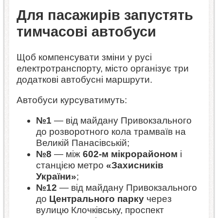
Для пасажирів запустять
тимчасові автобуси
Щоб компенсувати зміни у русі
електротранспорту, місто організує три
додаткові автобусні маршрути.
Автобуси курсуватимуть:
№1
— від майдану Привокзального
до розворотного кола трамваїв на
Великій Панасівській;
№8
— між
602-м мікрорайоном
і
станцією метро
«Захисників
України»
;
№12
— від майдану Привокзального
до
Центрального парку
через
вулицю Клочківську, проспект