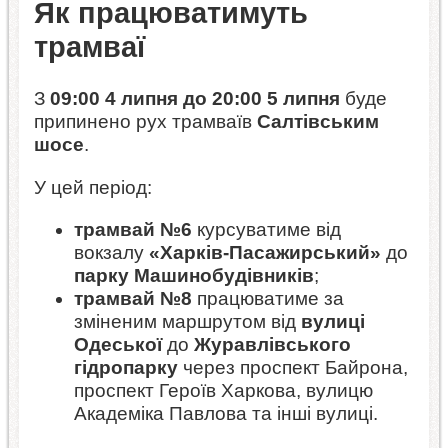
Як працюватимуть
трамваї
З
09:00 4 липня до 20:00 5 липня
буде
припинено рух трамваїв
Салтівським
шосе
.
У цей період:
трамвай №6
курсуватиме від
вокзалу
«Харків-Пасажирський»
до
парку Машинобудівників
;
трамвай №8
працюватиме за
зміненим маршрутом від
вулиці
Одеської
до
Журавлівського
гідропарку
через проспект Байрона,
проспект Героїв Харкова, вулицю
Академіка Павлова та інші вулиці.