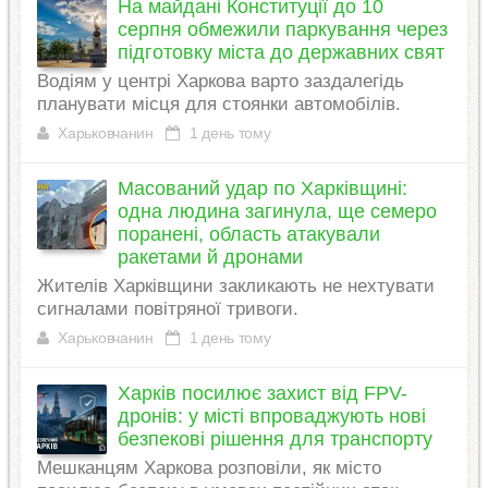
На майдані Конституції до 10
серпня обмежили паркування через
підготовку міста до державних свят
Водіям у центрі Харкова варто заздалегідь
планувати місця для стоянки автомобілів.
Харьковчанин
1 день тому
Масований удар по Харківщині:
одна людина загинула, ще семеро
поранені, область атакували
ракетами й дронами
Жителів Харківщини закликають не нехтувати
сигналами повітряної тривоги.
Харьковчанин
1 день тому
Харків посилює захист від FPV-
дронів: у місті впроваджують нові
безпекові рішення для транспорту
Мешканцям Харкова розповіли, як місто