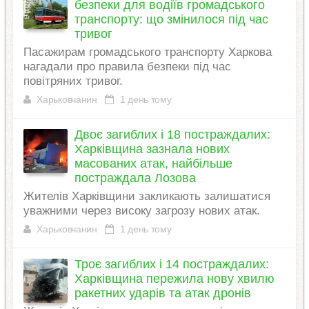
безпеки для водіїв громадського
транспорту: що змінилося під час
тривог
Пасажирам громадського транспорту Харкова
нагадали про правила безпеки під час
повітряних тривог.
Харьковчанин
1 день тому
Двоє загиблих і 18 постраждалих:
Харківщина зазнала нових
масованих атак, найбільше
постраждала Лозова
Жителів Харківщини закликають залишатися
уважними через високу загрозу нових атак.
Харьковчанин
1 день тому
Троє загиблих і 14 постраждалих:
Харківщина пережила нову хвилю
ракетних ударів та атак дронів