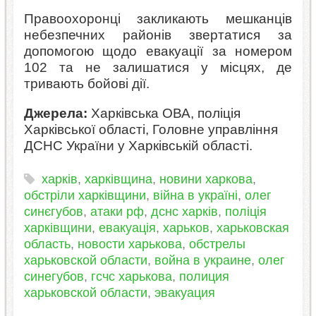
Правоохоронці закликають мешканців
небезпечних районів звертатися за
допомогою щодо евакуації за номером
102 та не залишатися у місцях, де
тривають бойові дії.
Джерела:
Харківська ОВА, поліція
Харківської області, Головне управління
ДСНС України у Харківській області.
харків
,
харківщина
,
новини харкова
,
обстріли харківщини
,
війна в україні
,
олег
синєгубов
,
атаки рф
,
дснс харків
,
поліція
харківщини
,
евакуація
,
харьков
,
харьковская
область
,
новости харькова
,
обстрелы
харьковской области
,
война в украине
,
олег
синегубов
,
гсчс харькова
,
полиция
харьковской области
,
эвакуация