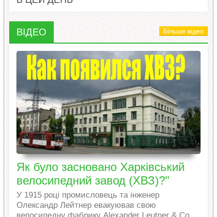
ВІДЕО
Більше відео
Як було засновано Харківський
велосипедний завод (ХВЗ)?"
У 1915 році промисловець та інженер
Олександр Лейтнер евакуював свою
велосипедну фабрику Alexander Leutner & Co.