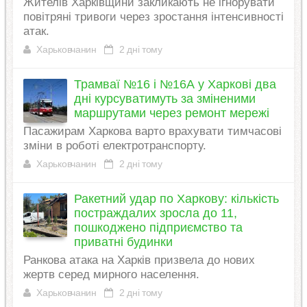
Жителів Харківщини закликають не ігнорувати
повітряні тривоги через зростання інтенсивності
атак.
Харьковчанин
2 дні тому
Трамваї №16 і №16А у Харкові два
дні курсуватимуть за зміненими
маршрутами через ремонт мережі
Пасажирам Харкова варто врахувати тимчасові
зміни в роботі електротранспорту.
Харьковчанин
2 дні тому
Ракетний удар по Харкову: кількість
постраждалих зросла до 11,
пошкоджено підприємство та
приватні будинки
Ранкова атака на Харків призвела до нових
жертв серед мирного населення.
Харьковчанин
2 дні тому