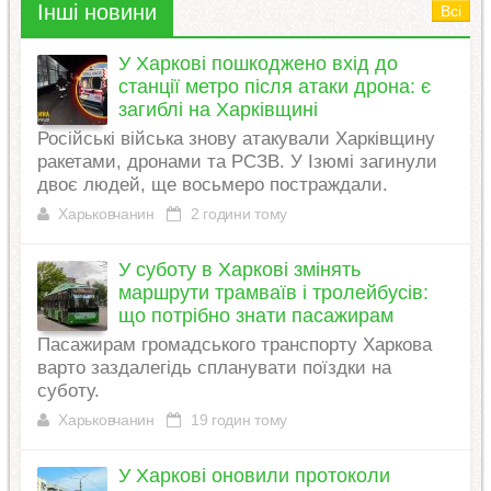
Інші новини
Всі
У Харкові пошкоджено вхід до
станції метро після атаки дрона: є
загиблі на Харківщині
Російські війська знову атакували Харківщину
ракетами, дронами та РСЗВ. У Ізюмі загинули
двоє людей, ще восьмеро постраждали.
Харьковчанин
2 години тому
У суботу в Харкові змінять
маршрути трамваїв і тролейбусів:
що потрібно знати пасажирам
Пасажирам громадського транспорту Харкова
варто заздалегідь спланувати поїздки на
суботу.
Харьковчанин
19 годин тому
У Харкові оновили протоколи