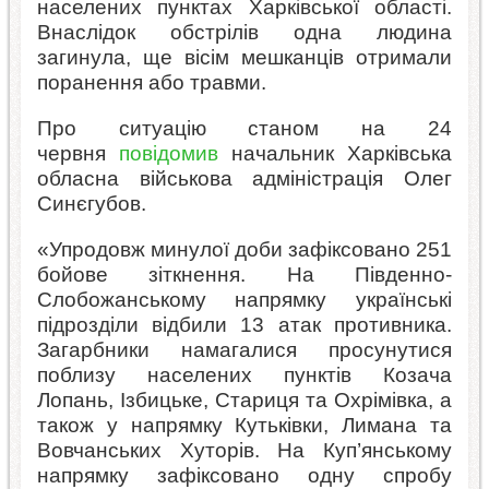
населених пунктах Харківської області.
Внаслідок обстрілів одна людина
загинула, ще вісім мешканців отримали
поранення або травми.
Про ситуацію станом на 24
червня
повідомив
начальник Харківська
обласна військова адміністрація Олег
Синєгубов.
«Упродовж минулої доби зафіксовано 251
бойове зіткнення. На Південно-
Слобожанському напрямку українські
підрозділи відбили 13 атак противника.
Загарбники намагалися просунутися
поблизу населених пунктів Козача
Лопань, Ізбицьке, Стариця та Охрімівка, а
також у напрямку Кутьківки, Лимана та
Вовчанських Хуторів. На Куп’янському
напрямку зафіксовано одну спробу