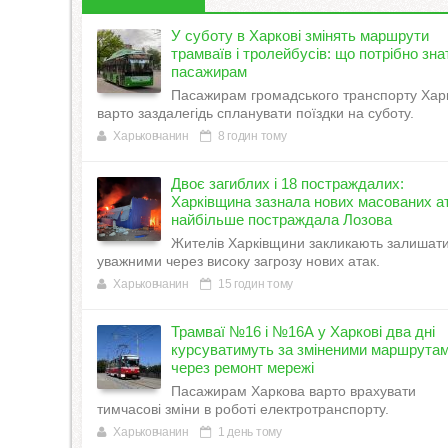
У суботу в Харкові змінять маршрути
трамваїв і тролейбусів: що потрібно зна
пасажирам
Пасажирам громадського транспорту Хар
варто заздалегідь спланувати поїздки на суботу.
Харьковчанин
8 годин тому
Двоє загиблих і 18 постраждалих:
Харківщина зазнала нових масованих ат
найбільше постраждала Лозова
Жителів Харківщини закликають залишат
уважними через високу загрозу нових атак.
Харьковчанин
15 годин тому
Трамваї №16 і №16А у Харкові два дні
курсуватимуть за зміненими маршрута
через ремонт мережі
Пасажирам Харкова варто врахувати
тимчасові зміни в роботі електротранспорту.
Харьковчанин
1 день тому