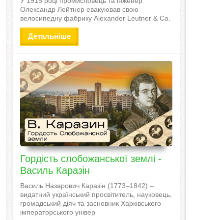
У 1915 році промисловець та інженер
Олександр Лейтнер евакуював свою
велосипедну фабрику Alexander Leutner & Co.
Детальніше
Гордість слобожанської землі -
Василь Каразін
Василь Назарович Каразін (1773–1842) –
видатний український просвітитель, науковець,
громадський діяч та засновник Харківського
імператорського універ