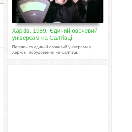
Харків, 1989. Єдиний овочевий
універсам на Салтівці
Перший та єдиний овочевий універсам у
Харкові, побудований на Салтівці.