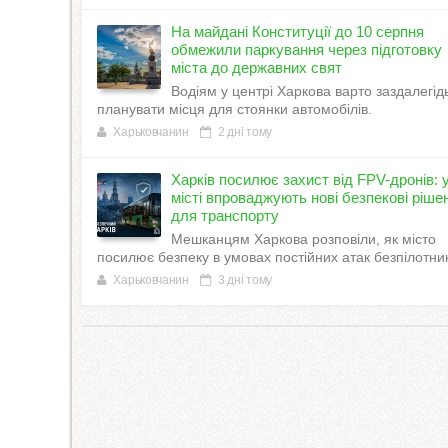
На майдані Конституції до 10 серпня
обмежили паркування через підготовку
міста до державних свят
Водіям у центрі Харкова варто заздалегід
планувати місця для стоянки автомобілів.
Харьковчанин
2 дні тому
Харків посилює захист від FPV-дронів: 
місті впроваджують нові безпекові ріше
для транспорту
Мешканцям Харкова розповіли, як місто
посилює безпеку в умовах постійних атак безпілотник
Харьковчанин
3 дні тому