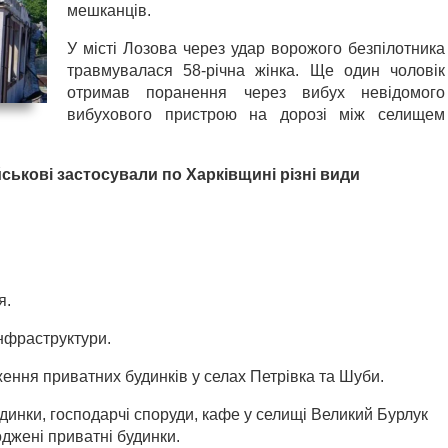
мешканців.
У місті Лозова через удар ворожого безпілотника
травмувалася 58-річна жінка. Ще один чоловік
отримав поранення через вибух невідомого
вибухового пристрою на дорозі між селищем
йськові застосували по Харківщині різні види
я.
інфраструктури.
ення приватних будинків у селах Петрівка та Шуби.
динки, господарчі споруди, кафе у селищі Великий Бурлук
оджені приватні будинки.