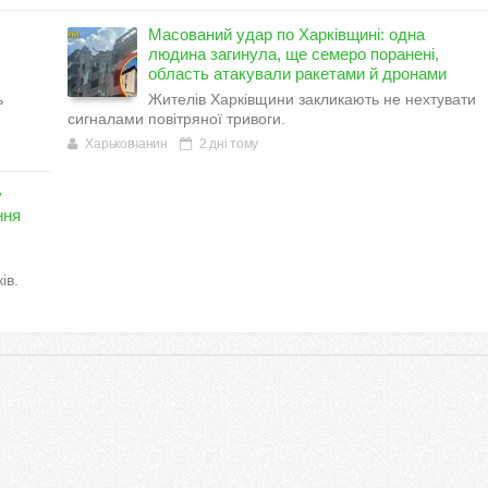
Масований удар по Харківщині: одна
людина загинула, ще семеро поранені,
область атакували ракетами й дронами
ь
Жителів Харківщини закликають не нехтувати
сигналами повітряної тривоги.
Харьковчанин
2 дні тому
у
ння
ів.