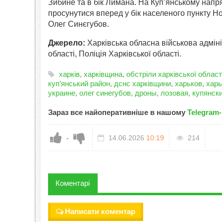
Зибине та в бік Лимана. На Куп’янському напр
просунутися вперед у бік населеного пункту 
Олег Синєгубов.
Джерело:
Харківська обласна військова адміні
області, Поліція Харківської області.
харків
,
харківщина
,
обстріли харківської област
куп’янський район
,
дснс харківщини
,
харьков
,
харь
украине
,
олег синегубов
,
дроны
,
лозовая
,
купянск
Зараз все найоперативніше в нашому
Telegram-
-
14.06.2026
10:19
214
Коментарі
Написати коментар