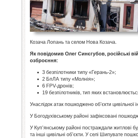
Козача Лопань та селом Нова Козача.
Як повідомив Олег Синєгубов, російські ві
озброєння:
3 безпілотники типу «Герань-2»;
2 БпЛА типу «Молнія»;
6 FPV-дронів;
19 безпілотників, тип яких встановлюєтьс
Унаслідок атак пошкоджено об’єкти цивільної 
У Богодухівському районі зафіксовані пошкодж
У Куп’янському районі постраждали житлові бу
та інші цивільні об’єкти. У селі Шипувате пошк