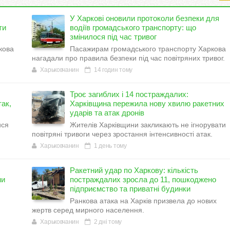
У Харкові оновили протоколи безпеки для
ти
водіїв громадського транспорту: що
змінилося під час тривог
кова
Пасажирам громадського транспорту Харкова
нагадали про правила безпеки під час повітряних тривог.
Харьковчанин
14 годин тому
Троє загиблих і 14 постраждалих:
ак,
Харківщина пережила нову хвилю ракетних
ударів та атак дронів
ися
Жителів Харківщини закликають не ігнорувати
повітряні тривоги через зростання інтенсивності атак.
Харьковчанин
1 день тому
Ракетний удар по Харкову: кількість
ми
постраждалих зросла до 11, пошкоджено
підприємство та приватні будинки
Ранкова атака на Харків призвела до нових
жертв серед мирного населення.
Харьковчанин
2 дні тому