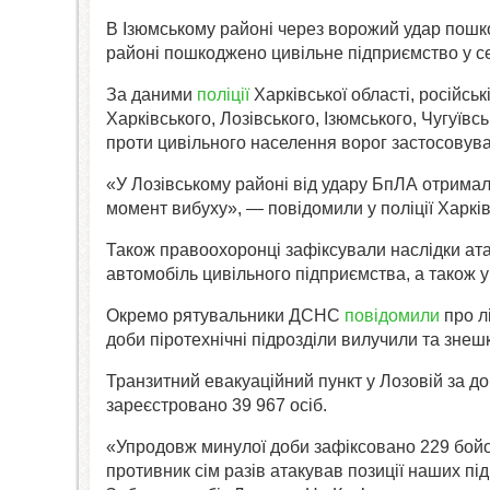
В Ізюмському районі через ворожий удар пошко
районі пошкоджено цивільне підприємство у с
За даними
поліції
Харківської області, російсь
Харківського, Лозівського, Ізюмського, Чугуїв
проти цивільного населення ворог застосовува
«У Лозівському районі від удару БпЛА отримал
момент вибуху», — повідомили у поліції Харкі
Також правоохоронці зафіксували наслідки ата
автомобіль цивільного підприємства, а також у
Окремо рятувальники ДСНС
повідомили
про л
доби піротехнічні підрозділи вилучили та зне
Транзитний евакуаційний пункт у Лозовій за д
зареєстровано 39 967 осіб.
«Упродовж минулої доби зафіксовано 229 бой
противник сім разів атакував позиції наших під