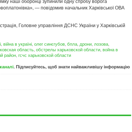
ямку наші оборонці зупинили одну спробу ворога
Новоплатонівка», — повідомив начальник Харківської ОВА
страція, Головне управління ДСНС України у Харківській
і
,
війна в україні
,
олег синєгубов
,
бпла
,
дрони
,
лозова
,
ковская область
,
обстрелы харьковской области
,
война в
ий район
,
гсчс харьковской области
каналі
. Підписуйтесь, щоб знати найважливішу інформацію