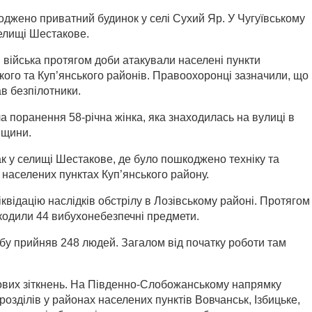
джено приватний будинок у селі Сухий Яр. У Чугуївському
елищі Шестакове.
кі війська протягом доби атакували населені пункти
ського та Куп’янського районів. Правоохоронці зазначили, що
в безпілотники.
а поранення 58-річна жінка, яка знаходилась на вулиці в
вщини.
к у селищі Шестакове, де було пошкоджено техніку та
 населених пунктах Куп’янського району.
іквідацію наслідків обстрілу в Лозівському районі. Протягом
шкодили 44 вибухонебезпечні предмети.
обу прийняв 248 людей. Загалом від початку роботи там
ових зіткнень. На Південно-Слобожанському напрямку
розділів у районах населених пунктів Вовчанськ, Ізбицьке,