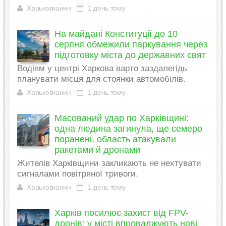
Харьковчанин
1 день тому
На майдані Конституції до 10
серпня обмежили паркування через
підготовку міста до державних свят
Водіям у центрі Харкова варто заздалегідь
планувати місця для стоянки автомобілів.
Харьковчанин
1 день тому
Масований удар по Харківщині:
одна людина загинула, ще семеро
поранені, область атакували
ракетами й дронами
Жителів Харківщини закликають не нехтувати
сигналами повітряної тривоги.
Харьковчанин
1 день тому
Харків посилює захист від FPV-
дронів: у місті впроваджують нові