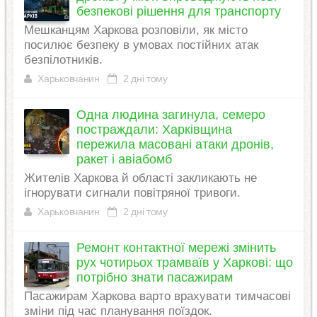
безпекові рішення для транспорту
Мешканцям Харкова розповіли, як місто
посилює безпеку в умовах постійних атак
безпілотників.
Харьковчанин
2 дні тому
Одна людина загинула, семеро
постраждали: Харківщина
пережила масовані атаки дронів,
ракет і авіабомб
Жителів Харкова й області закликають не
ігнорувати сигнали повітряної тривоги.
Харьковчанин
2 дні тому
Ремонт контактної мережі змінить
рух чотирьох трамваїв у Харкові: що
потрібно знати пасажирам
Пасажирам Харкова варто врахувати тимчасові
зміни під час планування поїздок.