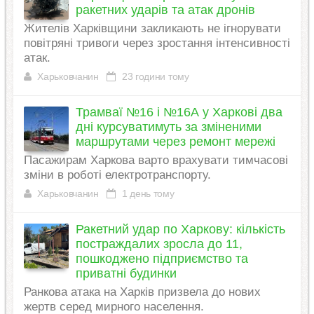
ракетних ударів та атак дронів
Жителів Харківщини закликають не ігнорувати
повітряні тривоги через зростання інтенсивності
атак.
Харьковчанин
23 години тому
Трамваї №16 і №16А у Харкові два
дні курсуватимуть за зміненими
маршрутами через ремонт мережі
Пасажирам Харкова варто врахувати тимчасові
зміни в роботі електротранспорту.
Харьковчанин
1 день тому
Ракетний удар по Харкову: кількість
постраждалих зросла до 11,
пошкоджено підприємство та
приватні будинки
Ранкова атака на Харків призвела до нових
жертв серед мирного населення.