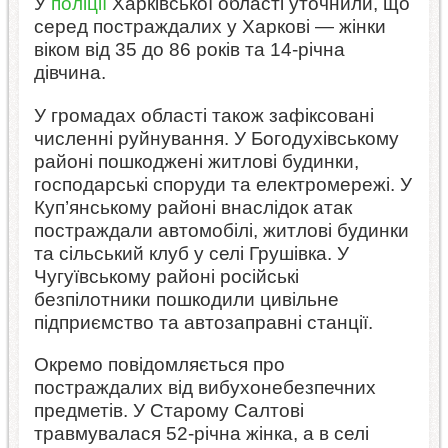
У
поліції
Харківської області уточнили, що
серед постраждалих у Харкові — жінки
віком від 35 до 86 років та 14-річна
дівчина.
У громадах області також зафіксовані
численні руйнування. У Богодухівському
районі пошкоджені житлові будинки,
господарські споруди та електромережі. У
Куп’янському районі внаслідок атак
постраждали автомобілі, житлові будинки
та сільський клуб у селі Грушівка. У
Чугуївському районі російські
безпілотники пошкодили цивільне
підприємство та автозаправні станції.
Окремо повідомляється про
постраждалих від вибухонебезпечних
предметів. У Старому Салтові
травмувалася 52-річна жінка, а в селі