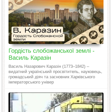
Гордість слобожанської землі -
Василь Каразін
Василь Назарович Каразін (1773–1842) –
видатний український просвітитель, науковець,
громадський діяч та засновник Харківського
імператорського універ