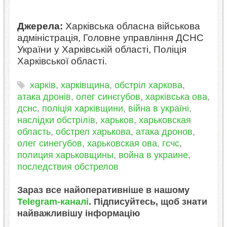
Джерела:
Харківська обласна військова
адміністрація, Головне управління ДСНС
України у Харківській області, Поліція
Харківської області.
харків
,
харківщина
,
обстріл харкова
,
атака дронів
,
олег синєгубов
,
харківська ова
,
дснс
,
поліція харківщини
,
війна в україні
,
наслідки обстрілів
,
харьков
,
харьковская
область
,
обстрел харькова
,
атака дронов
,
олег синегубов
,
харьковская ова
,
гсчс
,
полиция харьковщины
,
война в украине
,
последствия обстрелов
Зараз все найоперативніше в нашому
Telegram-каналі
. Підписуйтесь, щоб знати
найважливішу інформацію