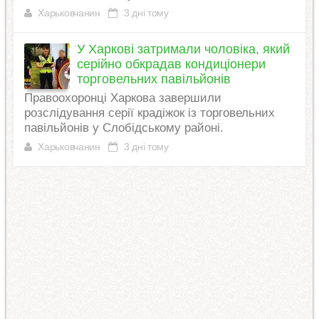
Харьковчанин
3 дні тому
У Харкові затримали чоловіка, який
серійно обкрадав кондиціонери
торговельних павільйонів
Правоохоронці Харкова завершили
розслідування серії крадіжок із торговельних
павільйонів у Слобідському районі.
Харьковчанин
3 дні тому