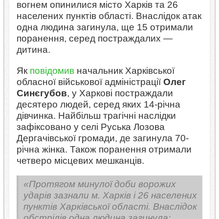
вогнем опинилися місто Харків та 26
населених пунктів області. Внаслідок атак
одна людина загинула, ще 15 отримали
поранення, серед постраждалих —
дитина.
Як
повідомив
начальник Харківської
обласної військової адміністрації
Олег
Синєгубов
, у Харкові постраждали
десятеро людей, серед яких 14-річна
дівчинка. Найбільш трагічні наслідки
зафіксовано у селі Руська Лозова
Дергачівської громади, де загинула 70-
річна жінка. Також поранення отримали
четверо місцевих мешканців.
«Протягом минулої доби ворожих
ударів зазнали м. Харків і 26 населених
пунктів Харківської області. Внаслідок
обстрілів одна людина загинула;