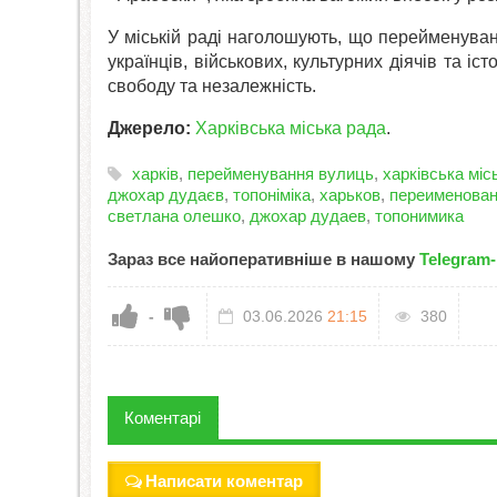
У міській раді наголошують, що перейменуван
українців, військових, культурних діячів та іс
свободу та незалежність.
Джерело:
Харківська міська рада
.
харків
,
перейменування вулиць
,
харківська міс
джохар дудаєв
,
топоніміка
,
харьков
,
переименован
светлана олешко
,
джохар дудаев
,
топонимика
Зараз все найоперативніше в нашому
Telegram-
-
03.06.2026
21:15
380
Коментарі
Написати коментар