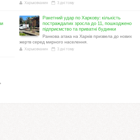
Харьковчанин
3 дні тому
Ракетний удар по Харкову: кількість
ми
постраждалих зросла до 11, пошкоджено
підприємство та приватні будинки
Ранкова атака на Харків призвела до нових
жертв серед мирного населення.
Харьковчанин
3 дні тому
ь