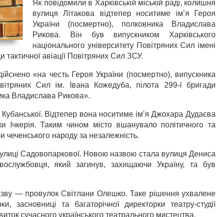
Як повідомили в Харківській міській раді, колишня
вулиця Літакова відтепер носитиме ім’я Героя
України (посмертно), полковника Владислава
Рикова. Він був випускником Харківського
національного університету Повітряних Сил імені
и тактичної авіації Повітряних Сил ЗСУ.
ійснено «на честь Героя України (посмертно), випускника
овітряних Сил ім. Івана Кожедуба, пілота 299-ї бригади
ника Владислава Рикова».
 Кубанської. Відтепер вона носитиме ім’я Джохара Дудаєва
и Ічкерія. Таким чином місто вшанувало політичного та
и чеченського народу за незалежність.
улиці Садовопаркової. Новою назвою стала вулиця Дениса
вослужбовця, який загинув, захищаючи Україну, та був
азву — провулок Світлани Олешко. Таке рішення ухвалене
и, засновниці та багаторічної директорки театру-студії
виток сучасного українського театрального мистецтва.