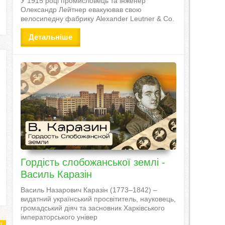
У 1915 році промисловець та інженер
Олександр Лейтнер евакуював свою
велосипедну фабрику Alexander Leutner & Co.
Детальніше
Гордість слобожанської землі -
Василь Каразін
Василь Назарович Каразін (1773–1842) –
видатний український просвітитель, науковець,
громадський діяч та засновник Харківського
імператорського універ
і