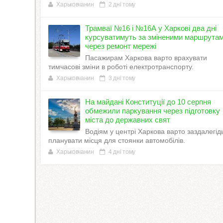
Харьковчанин
2 дні тому
Трамваї №16 і №16А у Харкові два дні
курсуватимуть за зміненими маршрута
через ремонт мережі
Пасажирам Харкова варто врахувати
тимчасові зміни в роботі електротранспорту.
Харьковчанин
3 дні тому
На майдані Конституції до 10 серпня
обмежили паркування через підготовку
міста до державних свят
Водіям у центрі Харкова варто заздалегід
планувати місця для стоянки автомобілів.
Харьковчанин
4 дні тому