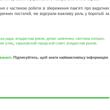
ня є частиною роботи зі збереження пам’яті про видатних
торичних постатей, які відіграли важливу роль у боротьбі за
ька рада
,
владислав риков
,
денис шевченко
,
світлана олешко
,
ие улиц
,
харьковский городской совет
,
владислав рыков
,
каналі
. Підписуйтесь, щоб знати найважливішу інформацію