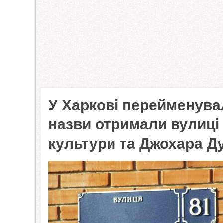
У Харкові перейменувал
назви отримали вулиці н
культури та Джохара Д