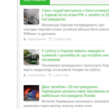
Сімох людей врятували з багатоповерхі
у Харкові після атаки РФ: є загиблі та 2
постраждалих
Мешканців Харкова попереджають про
наслідки чергової атаки: російські війська били ракет
КАБами та дронами.
Харьковчанин
2 години тому
У суботу в Харкові змінять маршрути
трамваїв і тролейбусів: що потрібно зна
пасажирам
Пасажирам громадського транспорту Хар
варто заздалегідь спланувати поїздки на суботу.
Харьковчанин
1 день тому
Двоє загиблих і 18 постраждалих:
Харківщина зазнала нових масованих ат
найбільше постраждала Лозова
Жителів Харківщини закликають залишат
уважними через високу загрозу нових атак.