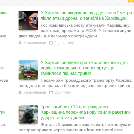
вки
У Харкові пошкоджено вхід до станції метро
5
після атаки дрона: є загиблі на Харківщині
Російські війська знову атакували Харківщину
ракетами, дронами та РСЗВ. У Ізюмі загинули
ами,
двоє людей, ще восьмеро постраждали.
Харьковчанин
1 день тому
У Харкові оновили протоколи безпеки для
ти
водіїв громадського транспорту: що
змінилося під час тривог
кова
Пасажирам громадського транспорту Харкова
нагадали про правила безпеки під час повітряних тривог.
Харьковчанин
2 дні тому
Троє загиблих і 14 постраждалих:
ак,
Харківщина пережила нову хвилю ракетних
ударів та атак дронів
ися
Жителів Харківщини закликають не ігнорувати
повітряні тривоги через зростання інтенсивності атак.