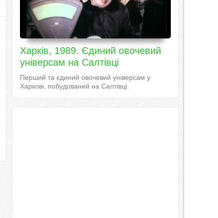
Харків, 1989. Єдиний овочевий
універсам на Салтівці
Перший та єдиний овочевий універсам у
Харкові, побудований на Салтівці.