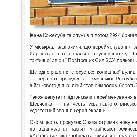
Івана Кожедуба та служив пілотом 299-ї бригад
У міськраді зазначили, що перейменування зд
Харківського національного університету П
тактичної авіації Повітряних Сил ЗСУ, полков
Ще одне рішення стосується колишньої вулиці
— першого президента Чеченської Республік
військового діяча, який став символом боротьб
Також депутати підтримали перейменування в
Шевченка — на честь українського військо
удостоєний звання Героя України.
Окрім цього, провулок Орача отримав нову н
на вшанування пам’яті української режисерк
«Арабески», яка зробила вагомий внесок у роз