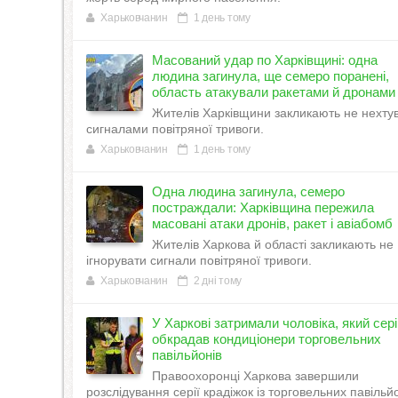
Харьковчанин
1 день тому
Масований удар по Харківщині: одна
людина загинула, ще семеро поранені,
область атакували ракетами й дронами
Жителів Харківщини закликають не нехту
сигналами повітряної тривоги.
Харьковчанин
1 день тому
Одна людина загинула, семеро
постраждали: Харківщина пережила
масовані атаки дронів, ракет і авіабомб
Жителів Харкова й області закликають не
ігнорувати сигнали повітряної тривоги.
Харьковчанин
2 дні тому
У Харкові затримали чоловіка, який сер
обкрадав кондиціонери торговельних
павільйонів
Правоохоронці Харкова завершили
розслідування серії крадіжок із торговельних павільйо