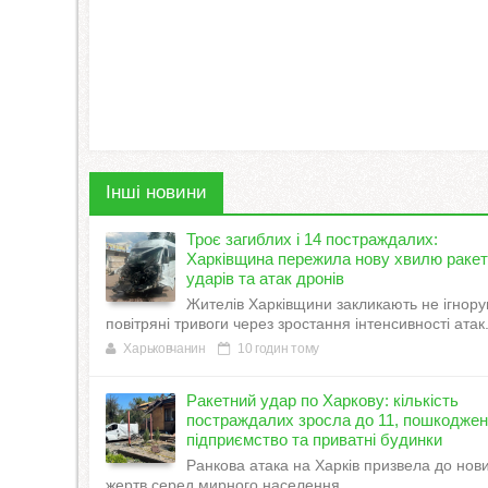
Інші новини
Троє загиблих і 14 постраждалих:
Харківщина пережила нову хвилю раке
ударів та атак дронів
Жителів Харківщини закликають не ігнору
повітряні тривоги через зростання інтенсивності атак
Харьковчанин
10 годин тому
Ракетний удар по Харкову: кількість
постраждалих зросла до 11, пошкодже
підприємство та приватні будинки
Ранкова атака на Харків призвела до нов
жертв серед мирного населення.