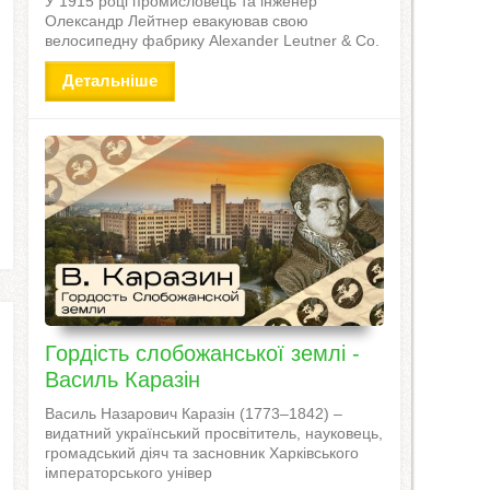
У 1915 році промисловець та інженер
Олександр Лейтнер евакуював свою
велосипедну фабрику Alexander Leutner & Co.
Детальніше
Гордість слобожанської землі -
Василь Каразін
Василь Назарович Каразін (1773–1842) –
видатний український просвітитель, науковець,
громадський діяч та засновник Харківського
імператорського універ