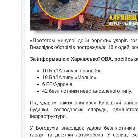
«Протягом минулої доби ворожих ударів зазн
Внаслідок обстрілів постраждали 18 людей, з
За інформацією Харківської ОВА, російська
10 БпЛА типу «Герань-2»;
19 БпЛА типу «Молнія»;
6 FPV-дронів;
42 безпілотники невстановленого типу.
Під ударом також опинився Київський район
будинки, господарські споруди, адміністра
інфраструктури.
У Богодухів внаслідок ударів безпілотникі
гаражі та десятки автомобілів. У селищі З