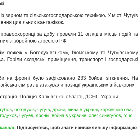
жі.
із зерном та сільськогосподарською технікою. У місті Чугуїв
ення цивільних вантажівок.
 правоохоронці за добу провели 11 оглядів місць подій та
них зі збройною агресією РФ.
ім пожеж у Богодухівському, Ізюмському та Чугуївському
а. Горіли складські приміщення, транспорт і господарські
и на фронті було зафіксовано 233 бойові зіткнення. На
йська сім разів атакували позиції українських військових.
страція, Поліція Харківської області, ДСНС України.
єгубов
,
богодухів
,
чугуїв
,
дрони
,
війна в україні
,
харківська ова
,
годухов
,
чугуев
,
дроны
,
война в украине
,
олег синегубов
,
гсчс
каналі
. Підписуйтесь, щоб знати найважливішу інформацію