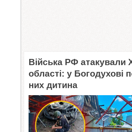
Війська РФ атакували Х
області: у Богодухові 
них дитина