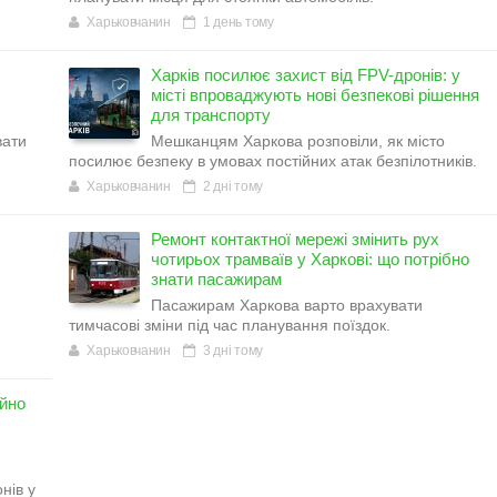
Харьковчанин
1 день тому
Харків посилює захист від FPV-дронів: у
місті впроваджують нові безпекові рішення
для транспорту
вати
Мешканцям Харкова розповіли, як місто
посилює безпеку в умовах постійних атак безпілотників.
Харьковчанин
2 дні тому
Ремонт контактної мережі змінить рух
чотирьох трамваїв у Харкові: що потрібно
знати пасажирам
Пасажирам Харкова варто врахувати
тимчасові зміни під час планування поїздок.
Харьковчанин
3 дні тому
ійно
нів у