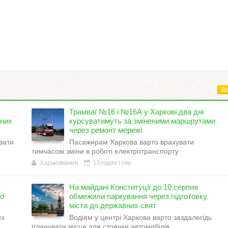
Вс
Трамваї №16 і №16А у Харкові два дні
тних
курсуватимуть за зміненими маршрутами
через ремонт мережі
вати
Пасажирам Харкова варто врахувати
.
тимчасові зміни в роботі електротранспорту.
Харьковчанин
13 годин тому
На майдані Конституції до 10 серпня
но
обмежили паркування через підготовку
міста до державних свят
их
Водіям у центрі Харкова варто заздалегідь
планувати місця для стоянки автомобілів.