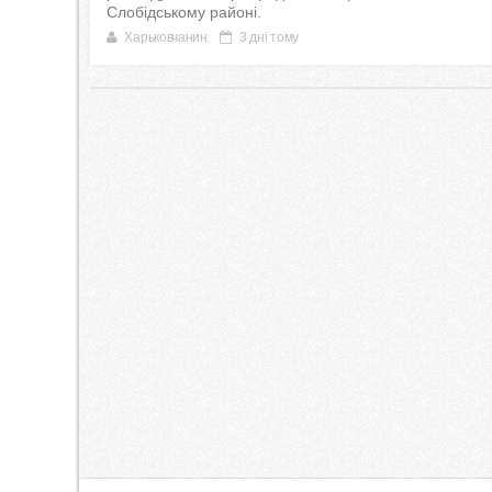
Слобідському районі.
Харьковчанин
3 дні тому