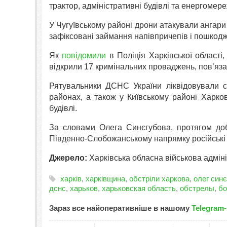
трактор, адміністративні будівлі та енергомере
У Чугуївському районі дрони атакували ангари 
зафіксовані займання напівпричепів і пошкодж
Як
повідомили
в Поліція Харківської області,
відкрили 17 кримінальних проваджень, пов’яза
Рятувальники ДСНС України ліквідовували с
районах, а також у Київському районі Харков
будівлі.
За словами Олега Синєгубова, протягом доб
Південно-Слобожанському напрямку російські ві
Джерело:
Харківська обласна військова адміні
харків
,
харківщина
,
обстріли харкова
,
олег син
дснс
,
харьков
,
харьковская область
,
обстрелы
,
бо
Зараз все найоперативніше в нашому
Telegram-