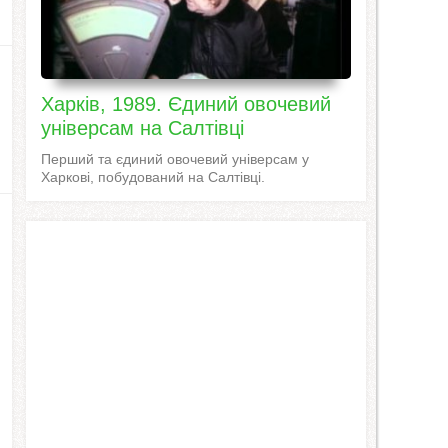
Харків, 1989. Єдиний овочевий
універсам на Салтівці
Перший та єдиний овочевий універсам у
Харкові, побудований на Салтівці.