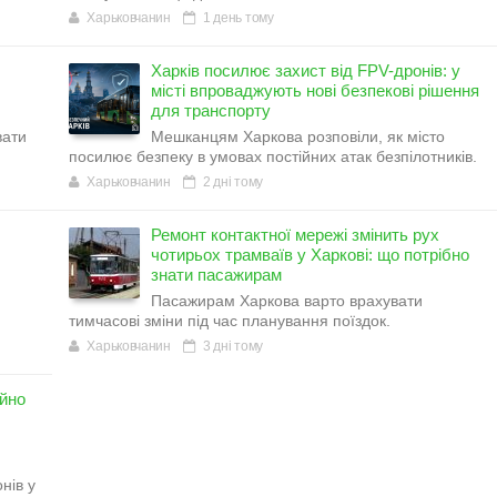
Харьковчанин
1 день тому
Харків посилює захист від FPV-дронів: у
місті впроваджують нові безпекові рішення
для транспорту
вати
Мешканцям Харкова розповіли, як місто
посилює безпеку в умовах постійних атак безпілотників.
Харьковчанин
2 дні тому
Ремонт контактної мережі змінить рух
чотирьох трамваїв у Харкові: що потрібно
знати пасажирам
Пасажирам Харкова варто врахувати
тимчасові зміни під час планування поїздок.
Харьковчанин
3 дні тому
ійно
нів у