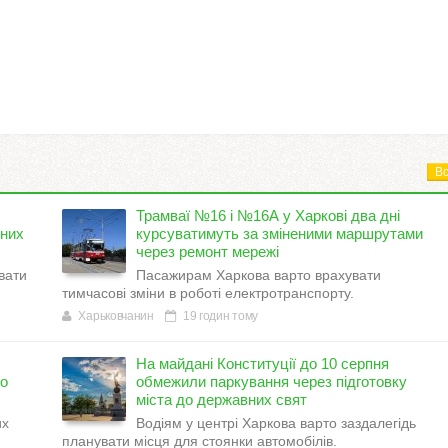
Вс
Трамваї №16 і №16А у Харкові два дні
тних
курсуватимуть за зміненими маршрутами
через ремонт мережі
вати
Пасажирам Харкова варто врахувати
.
тимчасові зміни в роботі електротранспорту.
Харьковчанин
19 годин тому
На майдані Конституції до 10 серпня
но
обмежили паркування через підготовку
міста до державних свят
их
Водіям у центрі Харкова варто заздалегідь
планувати місця для стоянки автомобілів.