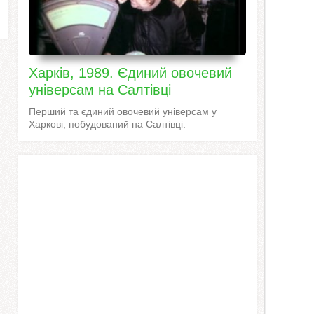
Харків, 1989. Єдиний овочевий
універсам на Салтівці
Перший та єдиний овочевий універсам у
Харкові, побудований на Салтівці.