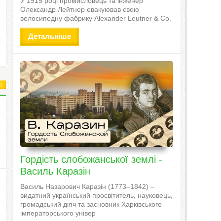
У 1915 році промисловець та інженер
Олександр Лейтнер евакуював свою
велосипедну фабрику Alexander Leutner & Co.
Детальніше
і
Гордість слобожанської землі -
Василь Каразін
Василь Назарович Каразін (1773–1842) –
видатний український просвітитель, науковець,
громадський діяч та засновник Харківського
імператорського універ