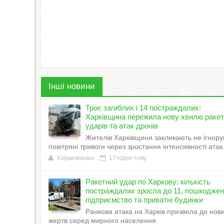
Інші новини
Троє загиблих і 14 постраждалих:
Харківщина пережила нову хвилю раке
ударів та атак дронів
Жителів Харківщини закликають не ігнору
повітряні тривоги через зростання інтенсивності атак
Харьковчанин
17 годин тому
Ракетний удар по Харкову: кількість
постраждалих зросла до 11, пошкодже
підприємство та приватні будинки
Ранкова атака на Харків призвела до нов
жертв серед мирного населення.