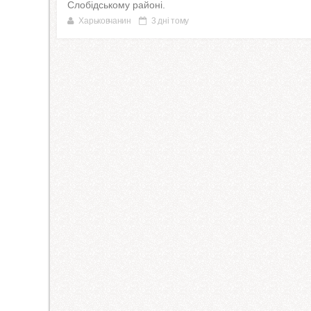
Слобідському районі.
Харьковчанин
3 дні тому