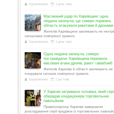
Харьковчанин
1 день тому
Масований удар по Харківщині: одна
людина загинула, ще семеро поранені,
область атакували ракетами й дронами
Жителів Харківщини закликають не нехту
сигналами повітряної тривоги.
Харьковчанин
1 день тому
Одна людина загинула, семеро
постраждали: Харківщина пережила
масовані атаки дронів, ракет і авіабомб
Жителів Харкова й області закликають не
ігнорувати сигнали повітряної тривоги.
Харьковчанин
2 дні тому
У Харкові затримали чоловіка, який сер
обкрадав кондиціонери торговельних
павільйонів
Правоохоронці Харкова завершили
розслідування серії крадіжок із торговельних павільйо