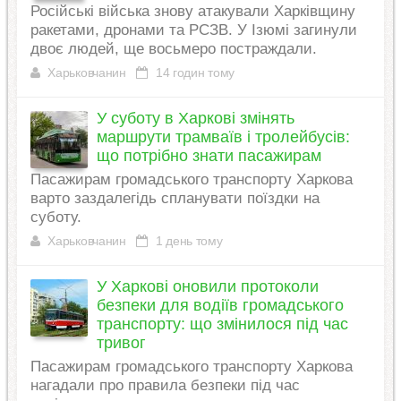
Російські війська знову атакували Харківщину
ракетами, дронами та РСЗВ. У Ізюмі загинули
двоє людей, ще восьмеро постраждали.
Харьковчанин
14 годин тому
У суботу в Харкові змінять
маршрути трамваїв і тролейбусів:
що потрібно знати пасажирам
Пасажирам громадського транспорту Харкова
варто заздалегідь спланувати поїздки на
суботу.
Харьковчанин
1 день тому
У Харкові оновили протоколи
безпеки для водіїв громадського
транспорту: що змінилося під час
тривог
Пасажирам громадського транспорту Харкова
нагадали про правила безпеки під час