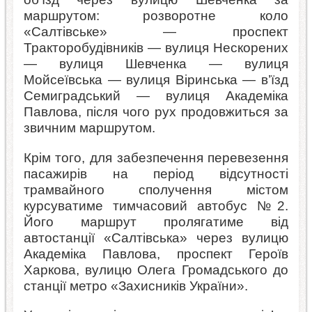
маршрутом: розворотне коло
«Салтівське» — проспект
Тракторобудівників — вулиця Нескорених
— вулиця Шевченка — вулиця
Мойсеївська — вулиця Віринська — в’їзд
Семиградський — вулиця Академіка
Павлова, після чого рух продовжиться за
звичним маршрутом.
Крім того, для забезпечення перевезення
пасажирів на період відсутності
трамвайного сполучення містом
курсуватиме тимчасовий автобус №2.
Його маршрут пролягатиме від
автостанції «Салтівська» через вулицю
Академіка Павлова, проспект Героїв
Харкова, вулицю Олега Громадського до
станції метро «Захисників України».