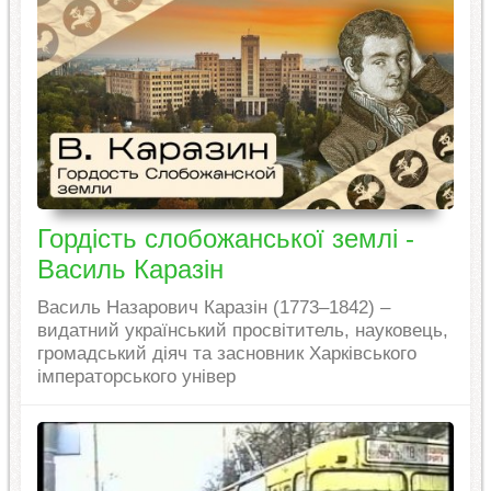
Гордість слобожанської землі -
Василь Каразін
Василь Назарович Каразін (1773–1842) –
видатний український просвітитель, науковець,
громадський діяч та засновник Харківського
імператорського універ