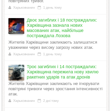
повітряних тривог.
Харьковчанин
1 день тому
Двоє загиблих і 18 постраждалих:
Харківщина зазнала нових
масованих атак, найбільше
постраждала Лозова
Жителів Харківщини закликають залишатися
уважними через високу загрозу нових атак.
Харьковчанин
1 день тому
Троє загиблих і 14 постраждалих:
Харківщина пережила нову хвилю
ракетних ударів та атак дронів
Жителів Харківщини закликають не ігнорувати
повітряні тривоги через зростання інтенсивності
атак.
Харьковчанин
2 дні тому