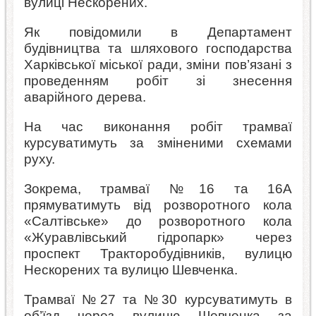
вулиці Нескорених.
Як повідомили в Департамент
будівництва та шляхового господарства
Харківської міської ради, зміни пов’язані з
проведенням робіт зі знесення
аварійного дерева.
На час виконання робіт трамваї
курсуватимуть за зміненими схемами
руху.
Зокрема, трамваї №16 та 16А
прямуватимуть від розворотного кола
«Салтівське» до розворотного кола
«Журавлівський гідропарк» через
проспект Тракторобудівників, вулицю
Нескорених та вулицю Шевченка.
Трамваї №27 та №30 курсуватимуть в
об’їзд через вулицю Шевченка за