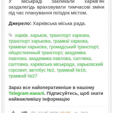
У міськраді закликали харків’ян
заздалегідь враховувати тимчасові зміни
під час планування поїздок містом.
Джерело:
Харківська міська рада.
харків
,
харьков
,
транспорт харкова
,
транспорт харькова
,
трамваї харкова
,
трамваи харькова
,
громадський транспорт
,
общественный транспорт
,
академіка
павлова
,
академика павлова
,
салтівка
,
салтовка
,
харківська міськрада
,
харьковский
горсовет
,
автобус №2
,
трамвай №16
,
трамвай №27
Зараз все найоперативніше в нашому
Telegram-каналі
. Підписуйтесь, щоб знати
найважливішу інформацію