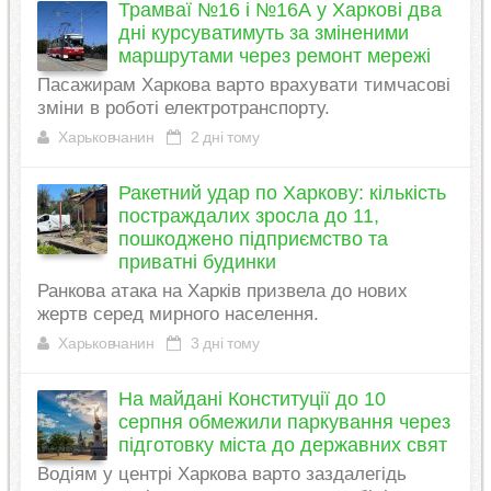
Трамваї №16 і №16А у Харкові два
дні курсуватимуть за зміненими
маршрутами через ремонт мережі
Пасажирам Харкова варто врахувати тимчасові
зміни в роботі електротранспорту.
Харьковчанин
2 дні тому
Ракетний удар по Харкову: кількість
постраждалих зросла до 11,
пошкоджено підприємство та
приватні будинки
Ранкова атака на Харків призвела до нових
жертв серед мирного населення.
Харьковчанин
3 дні тому
На майдані Конституції до 10
серпня обмежили паркування через
підготовку міста до державних свят
Водіям у центрі Харкова варто заздалегідь