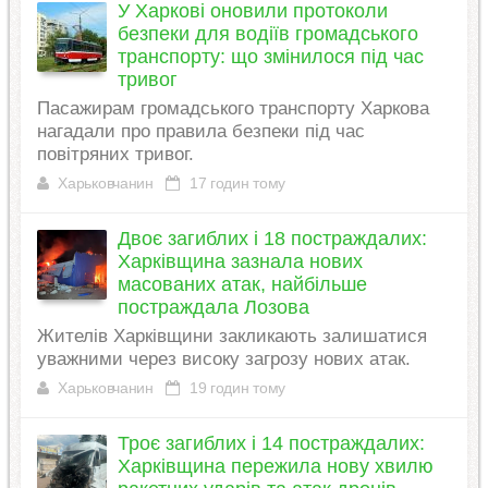
У Харкові оновили протоколи
безпеки для водіїв громадського
транспорту: що змінилося під час
тривог
Пасажирам громадського транспорту Харкова
нагадали про правила безпеки під час
повітряних тривог.
Харьковчанин
17 годин тому
Двоє загиблих і 18 постраждалих:
Харківщина зазнала нових
масованих атак, найбільше
постраждала Лозова
Жителів Харківщини закликають залишатися
уважними через високу загрозу нових атак.
Харьковчанин
19 годин тому
Троє загиблих і 14 постраждалих:
Харківщина пережила нову хвилю