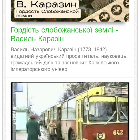
Гордість слобожанської землі -
Василь Каразін
Василь Назарович Каразін (1773–1842) –
видатний український просвітитель, науковець,
громадський діяч та засновник Харківського
імператорського універ