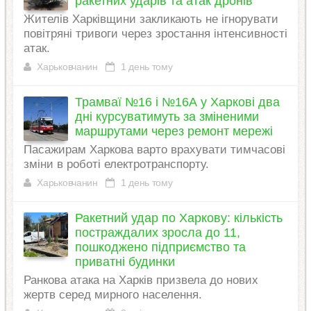
ракетних ударів та атак дронів
Жителів Харківщини закликають не ігнорувати
повітряні тривоги через зростання інтенсивності
атак.
Харьковчанин
1 день тому
Трамваї №16 і №16А у Харкові два
дні курсуватимуть за зміненими
маршрутами через ремонт мережі
Пасажирам Харкова варто врахувати тимчасові
зміни в роботі електротранспорту.
Харьковчанин
1 день тому
Ракетний удар по Харкову: кількість
постраждалих зросла до 11,
пошкоджено підприємство та
приватні будинки
Ранкова атака на Харків призвела до нових
жертв серед мирного населення.