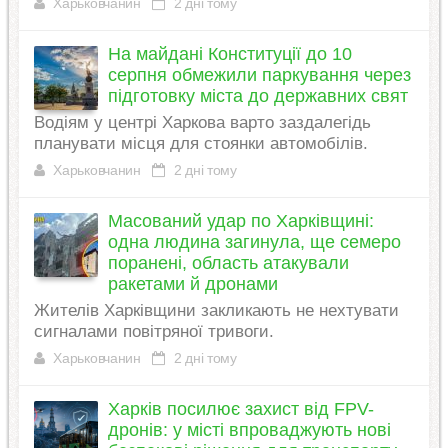
Харьковчанин
2 дні тому
На майдані Конституції до 10
серпня обмежили паркування через
підготовку міста до державних свят
Водіям у центрі Харкова варто заздалегідь
планувати місця для стоянки автомобілів.
Харьковчанин
2 дні тому
Масований удар по Харківщині:
одна людина загинула, ще семеро
поранені, область атакували
ракетами й дронами
Жителів Харківщини закликають не нехтувати
сигналами повітряної тривоги.
Харьковчанин
2 дні тому
Харків посилює захист від FPV-
дронів: у місті впроваджують нові