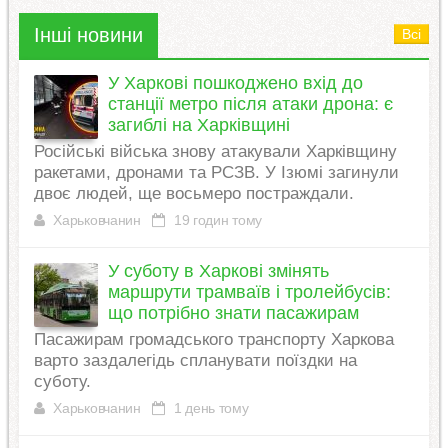
Інші новини
Всі
У Харкові пошкоджено вхід до
станції метро після атаки дрона: є
загиблі на Харківщині
Російські війська знову атакували Харківщину
ракетами, дронами та РСЗВ. У Ізюмі загинули
двоє людей, ще восьмеро постраждали.
Харьковчанин
19 годин тому
У суботу в Харкові змінять
маршрути трамваїв і тролейбусів:
що потрібно знати пасажирам
Пасажирам громадського транспорту Харкова
варто заздалегідь спланувати поїздки на
суботу.
Харьковчанин
1 день тому