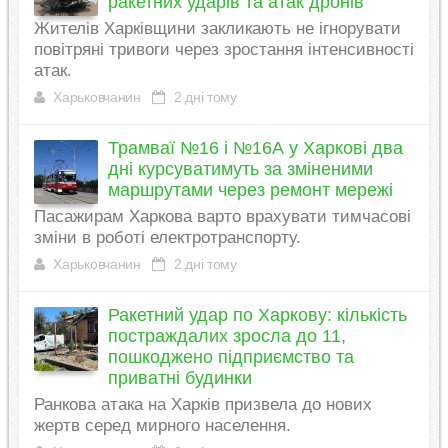
ракетних ударів та атак дронів
Жителів Харківщини закликають не ігнорувати
повітряні тривоги через зростання інтенсивності
атак.
Харьковчанин
2 дні тому
Трамваї №16 і №16А у Харкові два
дні курсуватимуть за зміненими
маршрутами через ремонт мережі
Пасажирам Харкова варто врахувати тимчасові
зміни в роботі електротранспорту.
Харьковчанин
2 дні тому
Ракетний удар по Харкову: кількість
постраждалих зросла до 11,
пошкоджено підприємство та
приватні будинки
Ранкова атака на Харків призвела до нових
жертв серед мирного населення.