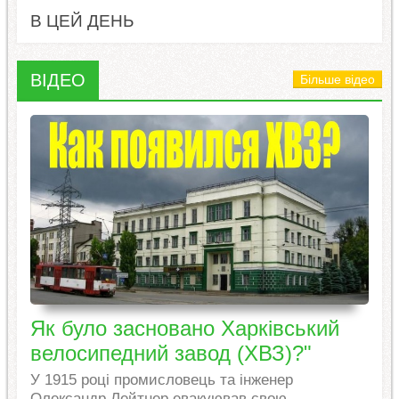
В ЦЕЙ ДЕНЬ
ВІДЕО
Більше відео
Як було засновано Харківський
велосипедний завод (ХВЗ)?"
У 1915 році промисловець та інженер
Олександр Лейтнер евакуював свою