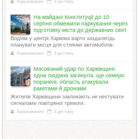
Харьковчанин
3 дні тому
На майдані Конституції до 10
серпня обмежили паркування через
підготовку міста до державних свят
Водіям у центрі Харкова варто заздалегідь
планувати місця для стоянки автомобілів.
Харьковчанин
3 дні тому
Масований удар по Харківщині:
одна людина загинула, ще семеро
поранені, область атакували
ракетами й дронами
Жителів Харківщини закликають не нехтувати
сигналами повітряної тривоги.
Харьковчанин
3 дні тому