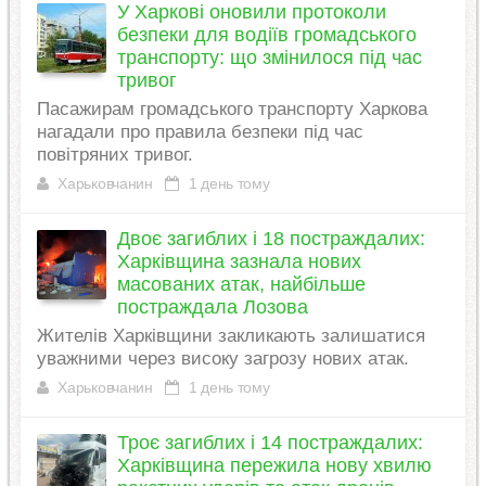
У Харкові оновили протоколи
безпеки для водіїв громадського
транспорту: що змінилося під час
тривог
Пасажирам громадського транспорту Харкова
нагадали про правила безпеки під час
повітряних тривог.
Харьковчанин
1 день тому
Двоє загиблих і 18 постраждалих:
Харківщина зазнала нових
масованих атак, найбільше
постраждала Лозова
Жителів Харківщини закликають залишатися
уважними через високу загрозу нових атак.
Харьковчанин
1 день тому
Троє загиблих і 14 постраждалих:
Харківщина пережила нову хвилю