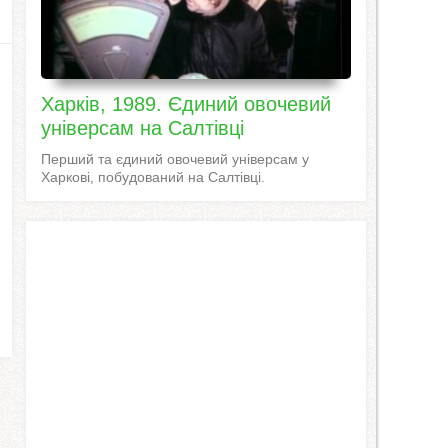
Харків, 1989. Єдиний овочевий
універсам на Салтівці
Перший та єдиний овочевий універсам у
Харкові, побудований на Салтівці.