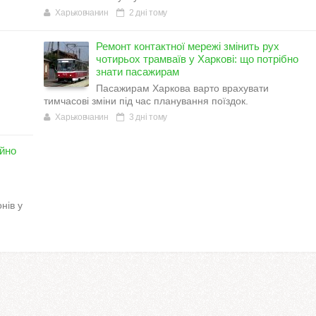
Харьковчанин
2 дні тому
Ремонт контактної мережі змінить рух
чотирьох трамваїв у Харкові: що потрібно
знати пасажирам
Пасажирам Харкова варто врахувати
тимчасові зміни під час планування поїздок.
Харьковчанин
3 дні тому
ійно
нів у