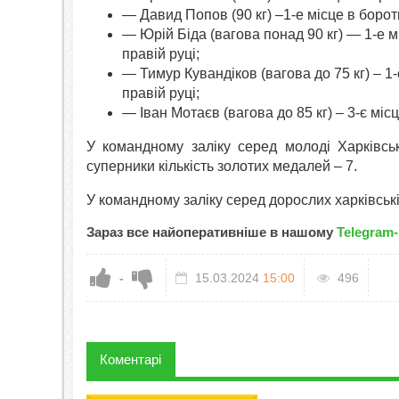
— Давид Попов (90 кг) –1-е місце в боротьб
— Юрій Біда (вагова понад 90 кг) — 1-е мі
правій руці;
— Тимур Кувандіков (вагова до 75 кг) – 1-е
правій руці;
— Іван Мотаєв (вагова до 85 кг) – 3-є місц
У командному заліку серед молоді Харківсь
суперники кількість золотих медалей – 7.
У командному заліку серед дорослих харківські
Зараз все найоперативніше в нашому
Telegram-
-
15.03.2024
15:00
496
Коментарі