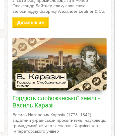
У 1915 році промисловець та інженер
Олександр Лейтнер евакуював свою
велосипедну фабрику Alexander Leutner & Co.
Детальніше
Гордість слобожанської землі -
Василь Каразін
Василь Назарович Каразін (1773–1842) –
видатний український просвітитель, науковець,
громадський діяч та засновник Харківського
імператорського універ