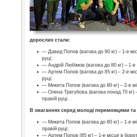
дорослих стали:
— Давид Попов (вагова до 90 кг) – 1-е місц
руці;
— Андрій Любімов (вагова до 80 кг) – 1-е м
— Артем Попов (вагова до 85 кг) – 2-е місц
руці;
— Микита Попов (вагова до 80 кг) – 2-е мі
— Олена Трегубова (вагова понад 70 кг) – 
правій руці.
В змаганнях серед молоді переможцями та 
— Микита Попов (вагова до 80 кг) – 1-е міс
правій руці;
— Артем Попов (85 кг) – 1-е місце в бороть