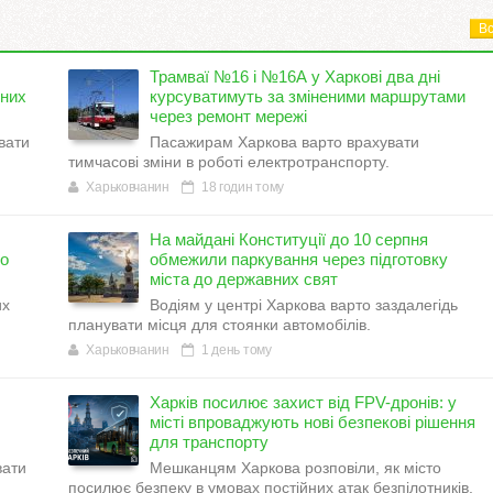
Вс
Трамваї №16 і №16А у Харкові два дні
тних
курсуватимуть за зміненими маршрутами
через ремонт мережі
вати
Пасажирам Харкова варто врахувати
.
тимчасові зміни в роботі електротранспорту.
Харьковчанин
18 годин тому
На майдані Конституції до 10 серпня
но
обмежили паркування через підготовку
міста до державних свят
их
Водіям у центрі Харкова варто заздалегідь
планувати місця для стоянки автомобілів.
Харьковчанин
1 день тому
Харків посилює захист від FPV-дронів: у
місті впроваджують нові безпекові рішення
для транспорту
вати
Мешканцям Харкова розповіли, як місто
посилює безпеку в умовах постійних атак безпілотників.