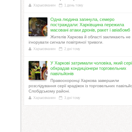
Харьковчанин
1 день тому
Одна людина загинула, семеро
постраждали: Харківщина пережила
масовані атаки дронів, ракет і авіабомб
Жителів Харкова й області закликають не
ігнорувати сигнали повітряної тривоги.
Харьковчанин
2 дні тому
У Харкові затримали чоловіка, який сер
обкрадав кондиціонери торговельних
павільйонів
Правоохоронці Харкова завершили
розслідування серії крадіжок із торговельних павільйо
Слобідському районі.
Харьковчанин
3 дні тому