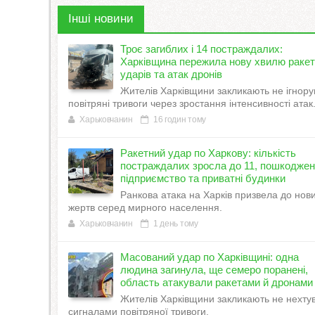
Інші новини
Троє загиблих і 14 постраждалих:
Харківщина пережила нову хвилю раке
ударів та атак дронів
Жителів Харківщини закликають не ігнору
повітряні тривоги через зростання інтенсивності атак
Харьковчанин
16 годин тому
Ракетний удар по Харкову: кількість
постраждалих зросла до 11, пошкодже
підприємство та приватні будинки
Ранкова атака на Харків призвела до нов
жертв серед мирного населення.
Харьковчанин
1 день тому
Масований удар по Харківщині: одна
людина загинула, ще семеро поранені,
область атакували ракетами й дронами
Жителів Харківщини закликають не нехту
сигналами повітряної тривоги.