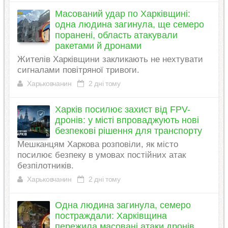
Масований удар по Харківщині:
одна людина загинула, ще семеро
поранені, область атакували
ракетами й дронами
Жителів Харківщини закликають не нехтувати
сигналами повітряної тривоги.
Харьковчанин
2 дні тому
Харків посилює захист від FPV-
дронів: у місті впроваджують нові
безпекові рішення для транспорту
Мешканцям Харкова розповіли, як місто
посилює безпеку в умовах постійних атак
безпілотників.
Харьковчанин
2 дні тому
Одна людина загинула, семеро
постраждали: Харківщина
пережила масовані атаки дронів,