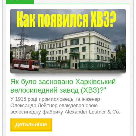
Як було засновано Харківський
велосипедний завод (ХВЗ)?"
У 1915 році промисловець та інженер
Олександр Лейтнер евакуював свою
велосипедну фабрику Alexander Leutner & Co.
Детальніше