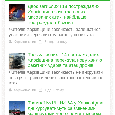
Двоє загиблих і 18 постраждалих:
Харківщина зазнала нових
масованих атак, найбільше
постраждала Лозова
Жителів Харківщини закликають залишатися
уважними через високу загрозу нових атак.
Харьковчанин
3 години тому
Троє загиблих і 14 постраждалих:
Харківщина пережила нову хвилю
ракетних ударів та атак дронів
Жителів Харківщини закликають не ігнорувати
повітряні тривоги через зростання інтенсивності
атак.
Харьковчанин
1 день тому
Трамваї №16 і №16А у Харкові два
дні курсуватимуть за зміненими
маршрутами через ремонт мережі