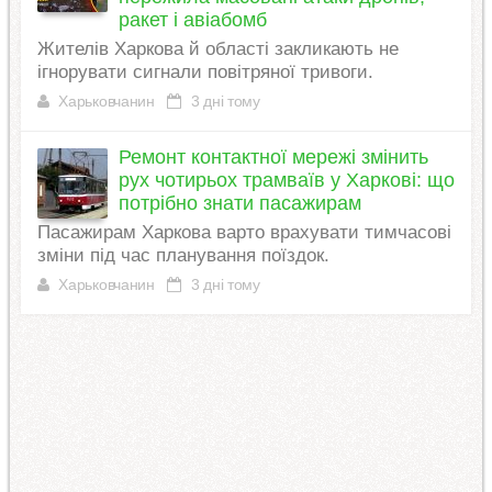
ракет і авіабомб
Жителів Харкова й області закликають не
ігнорувати сигнали повітряної тривоги.
Харьковчанин
3 дні тому
Ремонт контактної мережі змінить
рух чотирьох трамваїв у Харкові: що
потрібно знати пасажирам
Пасажирам Харкова варто врахувати тимчасові
зміни під час планування поїздок.
Харьковчанин
3 дні тому