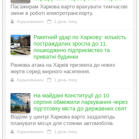
Пасажирам Харкова варто врахувати тимчасові
зміни в роботі електротранспорту.
Харьковчанин
1 день тому
Ракетний удар по Харкову: кількість
постраждалих зросла до 11,
пошкоджено підприємство та
приватні будинки
Ранкова атака на Харків призвела до нових
жертв серед мирного населення.
Харьковчанин
1 день тому
На майдані Конституції до 10
серпня обмежили паркування через
підготовку міста до державних свят
Водіям у центрі Харкова варто заздалегідь
планувати місця для стоянки автомобілів.
Харьковчанин
1 день тому