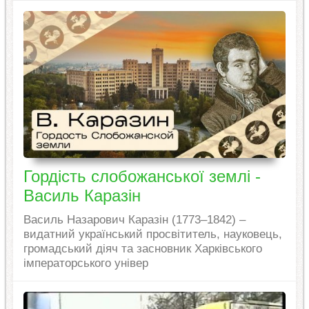
Гордість слобожанської землі -
Василь Каразін
Василь Назарович Каразін (1773–1842) –
видатний український просвітитель, науковець,
громадський діяч та засновник Харківського
імператорського універ