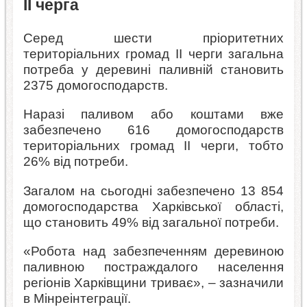
II черга
Серед шести пріоритетних
територіальних громад II черги загальна
потреба у деревині паливній становить
2375 домогосподарств.
Наразі паливом або коштами вже
забезпечено 616 домогосподарств
територіальних громад II черги, тобто
26% від потреби.
Загалом на сьогодні забезпечено 13 854
домогосподарства Харківської області,
що становить 49% від загальної потреби.
«Робота над забезпеченням деревиною
паливною постраждалого населення
регіонів Харківщини триває», – зазначили
в Мінреінтеграції.