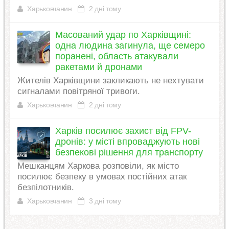
Харьковчанин
2 дні тому
Масований удар по Харківщині:
одна людина загинула, ще семеро
поранені, область атакували
ракетами й дронами
Жителів Харківщини закликають не нехтувати
сигналами повітряної тривоги.
Харьковчанин
2 дні тому
Харків посилює захист від FPV-
дронів: у місті впроваджують нові
безпекові рішення для транспорту
Мешканцям Харкова розповіли, як місто
посилює безпеку в умовах постійних атак
безпілотників.
Харьковчанин
3 дні тому