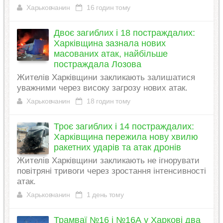
Харьковчанин
16 годин тому
Двоє загиблих і 18 постраждалих:
Харківщина зазнала нових
масованих атак, найбільше
постраждала Лозова
Жителів Харківщини закликають залишатися
уважними через високу загрозу нових атак.
Харьковчанин
18 годин тому
Троє загиблих і 14 постраждалих:
Харківщина пережила нову хвилю
ракетних ударів та атак дронів
Жителів Харківщини закликають не ігнорувати
повітряні тривоги через зростання інтенсивності
атак.
Харьковчанин
1 день тому
Трамваї №16 і №16А у Харкові два