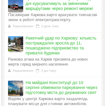
дні курсуватимуть за зміненими
маршрутами через ремонт мережі
Пасажирам Харкова варто врахувати тимчасові
зміни в роботі електротранспорту.
Харьковчанин
1 день тому
Ракетний удар по Харкову: кількість
постраждалих зросла до 11,
пошкоджено підприємство та
приватні будинки
Ранкова атака на Харків призвела до нових
жертв серед мирного населення.
Харьковчанин
2 дні тому
На майдані Конституції до 10
серпня обмежили паркування через
підготовку міста до державних свят
Водіям у центрі Харкова варто заздалегідь
планувати місця для стоянки автомобілів.